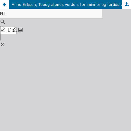
Anne Eriksen, Topografenes verden: fornminner og fortidsforståelse (Oslo: Pax Forlag, 2007). 262 s.