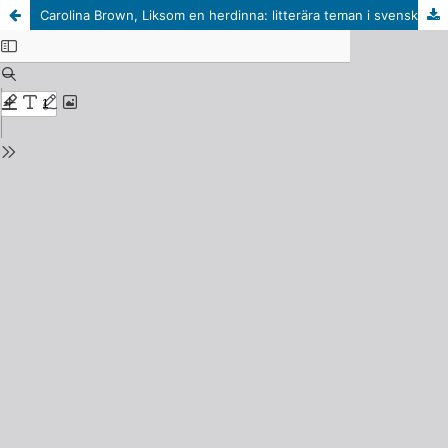
Carolina Brown, Liksom en herdinna: litterära teman i svenska kvinnoporträtt under 1700-talet (Stockholm: Carlssons, 2012). 488 s.