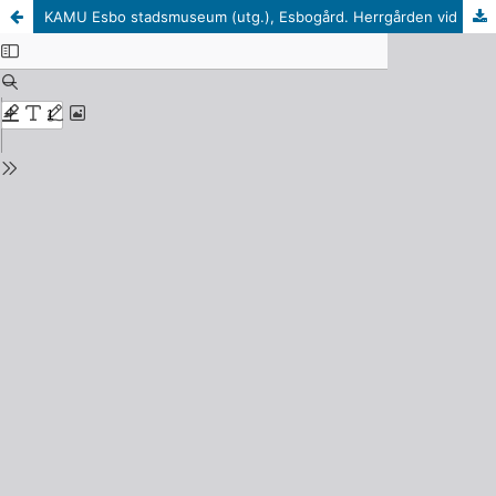
KAMU Esbo stadsmuseum (utg.), Esbogård. Herrgården vid Kungsvägen (Esbo, 2023). 226 s.