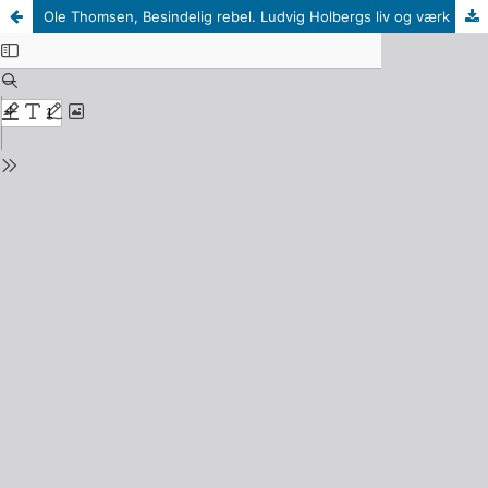
Ole Thomsen, Besindelig rebel. Ludvig Holbergs liv og værk (Aarhus: Aarhus Universitetsforlag, 2024), 768 s.