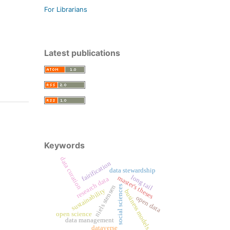
For Librarians
Latest publications
Keywords
data curation
fairification
data stewardship
long tail
master's theses
research data
niels stensen
social sciences
sustainability
business models
open data
open science
data management
dataverse