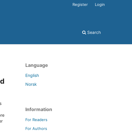
Register
Login
Search
Language
English
ed
Norsk
s
Information
ere
For Readers
er
For Authors