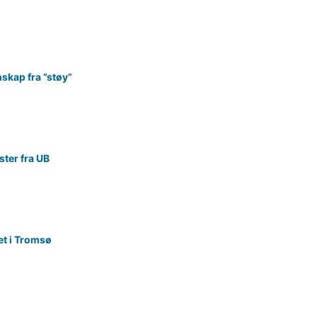
skap fra ”støy”
ster fra UB
et i Tromsø