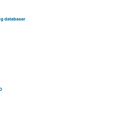
og databaser
70