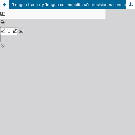
'Lengua franca' y 'lengua cosmopolitana': precisiones conceptuales para el caso del español