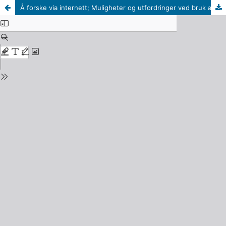
Å forske via internett; Muligheter og utfordringer ved bruk av åpen lenke i rekruttering av informanter og innsamling av data