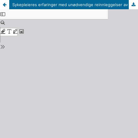
Sykepleieres erfaringer med unødvendige reinnleggelser av geriatriske pasienter fra kommunal korttidsavdeling til sykehus