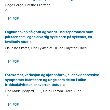
Hege Berge, Grethe Eilertsen
21
PDF
Fagkunnskap på godt og vondt - helsepersonell som
pårørende til egne alvorlig syke barn på sykehus, en
kvalitativ studie
Claudine Skaret, Else Lykkeslet, Trude Fløystad Eines
15
PDF
Forekomst, variasjon og kjønnsforskjeller av depressive
symptomer blant barn og unge som deltar i ulike
fritidsaktiviteter, en tverrsnittstudie
Else Marie Lysfjord Juul, Odin Hjemdal, Tore Aune
15
PDF