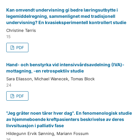
Kan omvendt undervisning gi bedre læringsutbytte i
legemiddelregning, sammenlignet med tradisjonell
undervisning? En kvasieksperimentell kontrollert studie
Christine Tørris
15
PDF
Hand- och benstyrka vid intensivvårdsavdelning (IVA)-
mottagning, -en retrospektiiv studie
Sara Eliasson, Michael Wanecek, Tomas Block
24
PDF
"Jeg gråter noen tårer hver dag". En fenomenologisk studie
av hjemmeboende kreftpasienters beskrivelse av deres
livvsituasjon i palliativ fase
Hildegunn Ervik Sønning, Mariann Fossum
16