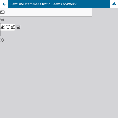
Samiske stemmer i Knud Leems bokverk