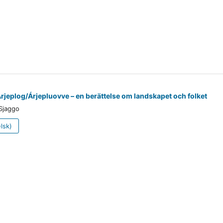
rjeplog/Árjepluovve – en berättelse om landskapet och folket
Sjaggo
lsk)