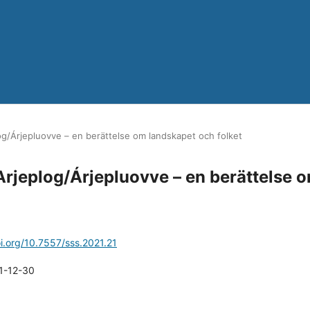
og/Árjepluovve – en berättelse om landskapet och folket
Arjeplog/Árjepluovve – en berättelse 
oi.org/10.7557/sss.2021.21
1-12-30