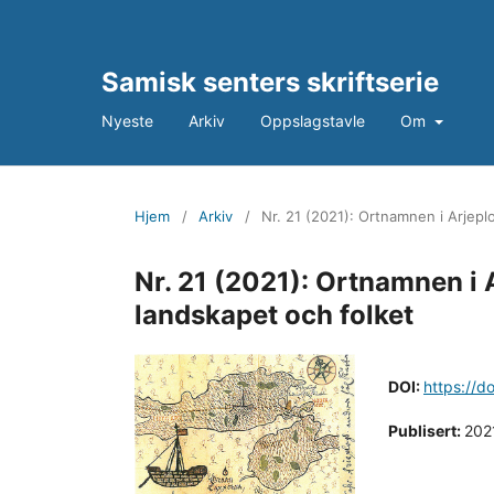
Samisk senters skriftserie
Nyeste
Arkiv
Oppslagstavle
Om
Hjem
/
Arkiv
/
Nr. 21 (2021): Ortnamnen i Arjepl
Nr. 21 (2021): Ortnamnen i 
landskapet och folket
DOI:
https://d
Publisert:
202