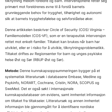
tilknytning mellom foreldre og barn. Intervensjonene retter seg
primært mot foreldrenes evne til å forstå barnets
grunnleggende behov for trygghet, tilhørighet og autonomi
slik at barnets trygghetsfølelse og selvforståelse øker.
Denne artikkelen beskriver Circle of Security (COS) Virginia –
Familiemodellen (COS-VF), som er en terapeutisk intervensjon
rettet mot enkelt-familier. Tiltaket kan brukes når barn har
utviklet, eller er i risiko for å utvikle, tilknytningsproblematikk.
Tiltaket driftes av Regionsenter for barn og unges psykiske
helse Øst og Sør (RBUP Øst og Sør).
Metode:
Denne kunnskapsoppsummeringen bygger på et
systematisk litteratursøk i databasene Embase, Medline og
Psykinfo, NORART, Cochrane, Cristin, NORA, SCOPUS og
SweMed. Det er også søkt i internasjonale
kunnskapsdatabaser om evidens, samt innhentet informasjon
om tiltaket fra tiltakseier. Litteratursøk og annen innhentet
informasjon ble gjennomgått for å identifisere nordiske