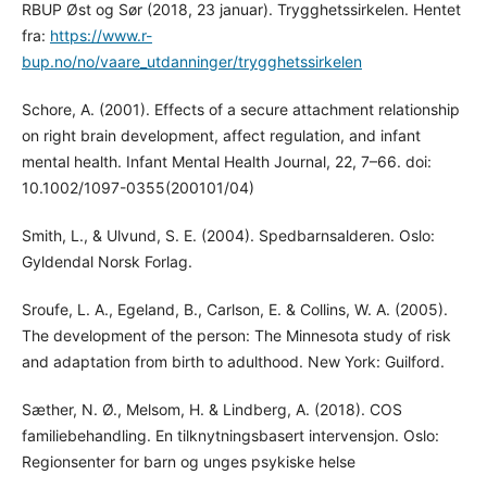
RBUP Øst og Sør (2018, 23 januar). Trygghetssirkelen. Hentet
fra:
https://www.r-
bup.no/no/vaare_utdanninger/trygghetssirkelen
Schore, A. (2001). Effects of a secure attachment relationship
on right brain development, affect regulation, and infant
mental health. Infant Mental Health Journal, 22, 7–66. doi:
10.1002/1097-0355(200101/04)
Smith, L., & Ulvund, S. E. (2004). Spedbarnsalderen. Oslo:
Gyldendal Norsk Forlag.
Sroufe, L. A., Egeland, B., Carlson, E. & Collins, W. A. (2005).
The development of the person: The Minnesota study of risk
and adaptation from birth to adulthood. New York: Guilford.
Sæther, N. Ø., Melsom, H. & Lindberg, A. (2018). COS
familiebehandling. En tilknytningsbasert intervensjon. Oslo:
Regionsenter for barn og unges psykiske helse