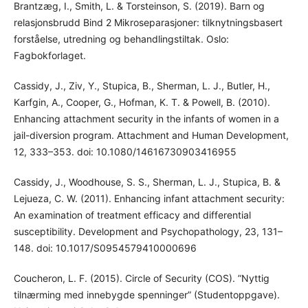
Brantzæg, I., Smith, L. & Torsteinson, S. (2019). Barn og
relasjonsbrudd Bind 2 Mikroseparasjoner: tilknytningsbasert
forståelse, utredning og behandlingstiltak. Oslo:
Fagbokforlaget.
Cassidy, J., Ziv, Y., Stupica, B., Sherman, L. J., Butler, H.,
Karfgin, A., Cooper, G., Hofman, K. T. & Powell, B. (2010).
Enhancing attachment security in the infants of women in a
jail-diversion program. Attachment and Human Development,
12, 333–353. doi: 10.1080/14616730903416955
Cassidy, J., Woodhouse, S. S., Sherman, L. J., Stupica, B. &
Lejueza, C. W. (2011). Enhancing infant attachment security:
An examination of treatment efficacy and differential
susceptibility. Development and Psychopathology, 23, 131–
148. doi: 10.1017/S0954579410000696
Coucheron, L. F. (2015). Circle of Security (COS). ”Nyttig
tilnærming med innebygde spenninger” (Studentoppgave).