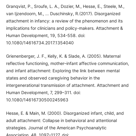
Granqvist, P., Sroufe, L. A., Dozier, M., Hesse, E., Steele, M.,
van Ijzendoorn, M., ... Duschinsky, R.(2017). Disorganized
attachment in infancy: a review of the phenomenon and its
implications for clinicians and policy-makers. Attachment &
Human Development, 19, 534-558. doi:
10.1080/14616734.2017.1354040
Grienenberger, J. F., Kelly, K. & Slade, A. (2005). Maternal
reflective functioning, mother–infant affective communication,
and infant attachment: Exploring the link between mental
states and observed caregiving behavior in the
intergenerational transmission of attachment. Attachment and
Human Development, 7, 299–311. doi:
10.1080/14616730500245963
Hesse, E. & Main, M. (2000). Disorganized infant, child, and
adult attachment: Collapse in behavioral and attentional
strategies. Journal of the American Psychoanalytic
Association, 48, 1097–1127. doi: