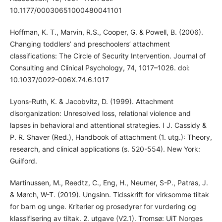
10.1177/00030651000480041101
Hoffman, K. T., Marvin, R.S., Cooper, G. & Powell, B. (2006).
Changing toddlers’ and preschoolers’ attachment
classifications: The Circle of Security Intervention. Journal of
Consulting and Clinical Psychology, 74, 1017–1026. doi:
10.1037/0022-006X.74.6.1017
Lyons-Ruth, K. & Jacobvitz, D. (1999). Attachment
disorganization: Unresolved loss, relational violence and
lapses in behavioral and attentional strategies. I J. Cassidy &
P. R. Shaver (Red.), Handbook of attachment (1. utg.): Theory,
research, and clinical applications (s. 520-554). New York:
Guilford.
Martinussen, M., Reedtz, C., Eng, H., Neumer, S-P., Patras, J.
& Mørch, W-T. (2019). Ungsinn. Tidsskrift for virksomme tiltak
for barn og unge. Kriterier og prosedyrer for vurdering og
klassifisering av tiltak. 2. utgave (V2.1). Tromsø: UiT Norges