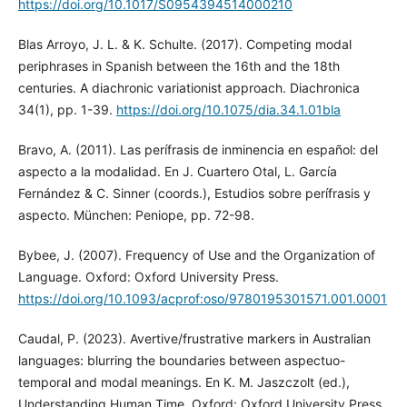
https://doi.org/10.1017/S0954394514000210
Blas Arroyo, J. L. & K. Schulte. (2017). Competing modal
periphrases in Spanish between the 16th and the 18th
centuries. A diachronic variationist approach. Diachronica
34(1), pp. 1-39.
https://doi.org/10.1075/dia.34.1.01bla
Bravo, A. (2011). Las perífrasis de inminencia en español: del
aspecto a la modalidad. En J. Cuartero Otal, L. García
Fernández & C. Sinner (coords.), Estudios sobre perífrasis y
aspecto. München: Peniope, pp. 72-98.
Bybee, J. (2007). Frequency of Use and the Organization of
Language. Oxford: Oxford University Press.
https://doi.org/10.1093/acprof:oso/9780195301571.001.0001
Caudal, P. (2023). Avertive/frustrative markers in Australian
languages: blurring the boundaries between aspectuo-
temporal and modal meanings. En K. M. Jaszczolt (ed.),
Understanding Human Time. Oxford: Oxford University Press,