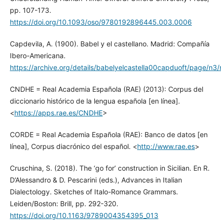
pp. 107-173.
https://doi.org/10.1093/oso/9780192896445.003.0006
Capdevila, A. (1900). Babel y el castellano. Madrid: Compañía
Ibero-Americana.
https://archive.org/details/babelyelcastella00capduoft/page/n
CNDHE = Real Academia Española (RAE) (2013): Corpus del
diccionario histórico de la lengua española [en línea].
<
https://apps.rae.es/CNDHE
>
CORDE = Real Academia Española (RAE): Banco de datos [en
línea], Corpus diacrónico del español. <
http://www.rae.es
>
Cruschina, S. (2018). The ‘go for’ construction in Sicilian. En R.
D’Alessandro & D. Pescarini (eds.), Advances in Italian
Dialectology. Sketches of Italo-Romance Grammars.
Leiden/Boston: Brill, pp. 292-320.
https://doi.org/10.1163/9789004354395_013