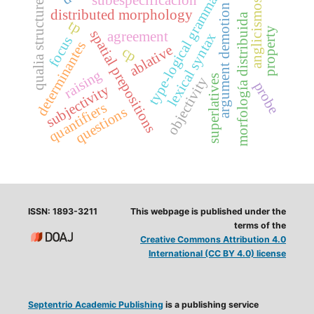
type-logical grammars
subespecificación
qualia structure.
anglicismos
argument demotion
distributed morphology
morfología distribuida
tp
property
spatial prepositions
agreement
lexical syntax
focus
determinantes
ablative
cp
raising
superlatives
objectivity
probe
subjectivity
quantifiers
questions
ISSN: 1893-3211
This webpage is published under the
terms of the
Creative Commons Attribution 4.0
International (CC BY 4.0) license
Septentrio Academic Publishing
is a publishing service