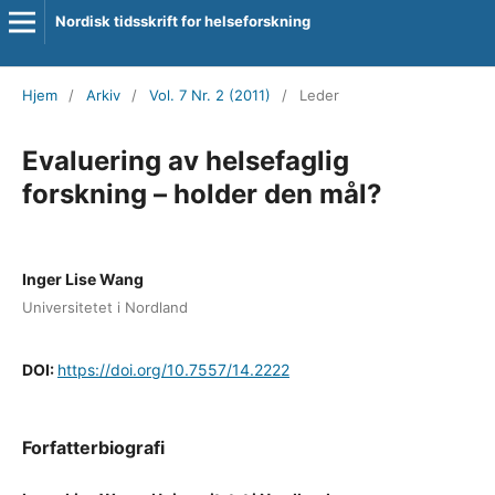
Nordisk tidsskrift for helseforskning
Hjem
/
Arkiv
/
Vol. 7 Nr. 2 (2011)
/
Leder
Evaluering av helsefaglig
forskning – holder den mål?
Inger Lise Wang
Universitetet i Nordland
DOI:
https://doi.org/10.7557/14.2222
Forfatterbiografi