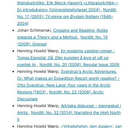
litteraturkritikk: Erik Bjerck Hagen’s «Litteraturkritikk—
En introduksjon» (Universitetsforlaget 2004)
,
Nordlit:
No. 17 (2005): Til minne om Øystein Rottem (1946–
2004)
Johan Schimanski,
Crossing and Reading:
Notes
towards a Theory and a Method
,
Nordlit: No. 19
(2006): Grenser
Henning Howlid Wærp,
En moderne vandrer-roman -
Tomas Espedal:
Gå. Eller kunsten å leve et vilt og
poetisk liv
,
Nordlit: No. 20 (2006): Regular Issue 2006
Henning Howlid Wærp,
Sverdrup's Arctic Adventures.
Or: What makes an Expedition Report worth reading? –
Otto Sverdrup:
New Land. Four years in the Arctic
Regions
(1903)
,
Nordlit: No. 23 (2008): Arctic
Discourses
Henning Howlid Wærp,
Arktiske diskurser - mennesket i
Arktis
,
Nordlit: No. 32 (2014): Narrating the High North
II
Henning Howlid Wærp,
«Virkeligheten, den dusjen»: Jan