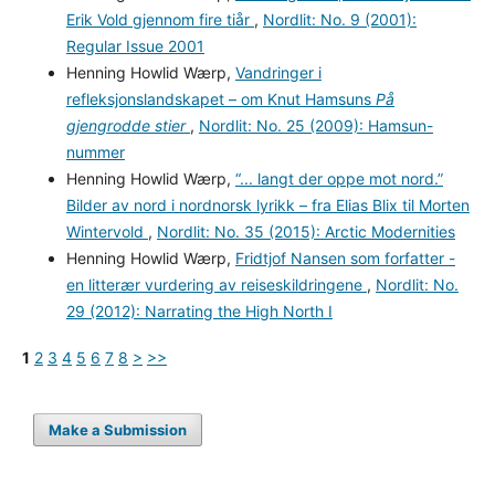
Erik Vold gjennom fire tiår
,
Nordlit: No. 9 (2001):
Regular Issue 2001
Henning Howlid Wærp,
Vandringer i
refleksjonslandskapet – om Knut Hamsuns
På
gjengrodde stier
,
Nordlit: No. 25 (2009): Hamsun-
nummer
Henning Howlid Wærp,
“... langt der oppe mot nord.”
Bilder av nord i nordnorsk lyrikk – fra Elias Blix til Morten
Wintervold
,
Nordlit: No. 35 (2015): Arctic Modernities
Henning Howlid Wærp,
Fridtjof Nansen som forfatter -
en litterær vurdering av reiseskildringene
,
Nordlit: No.
29 (2012): Narrating the High North I
1
2
3
4
5
6
7
8
>
>>
Make a Submission