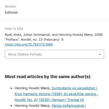
Section
Editorial
How to Cite
Ryall, Anka, Johan Schimanski, and Henning Howlid Wærp. 2008.
“Preface”.
Nordlit
, no. 23 (February): 9.
https://doi.org/10.7557/13.1088
.
More Citation Formats
Most read articles by the same author(s)
Henning Howlid Wærp,
Symbolisme og sanselighet i
Knut Hamsuns
Victoria
(1898): En økokritisk lesning
,
Nordlit: No. 47 (2020): Hamsun i Tromsø VII
Henning Howlid Wærp,
Første innføringsbok i