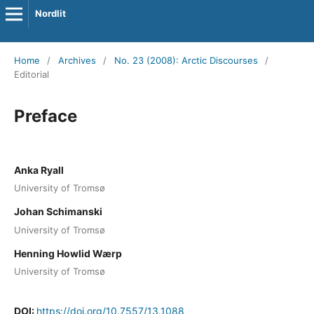
Nordlit
Home
/
Archives
/
No. 23 (2008): Arctic Discourses
/
Editorial
Preface
Anka Ryall
University of Tromsø
Johan Schimanski
University of Tromsø
Henning Howlid Wærp
University of Tromsø
DOI:
https://doi.org/10.7557/13.1088