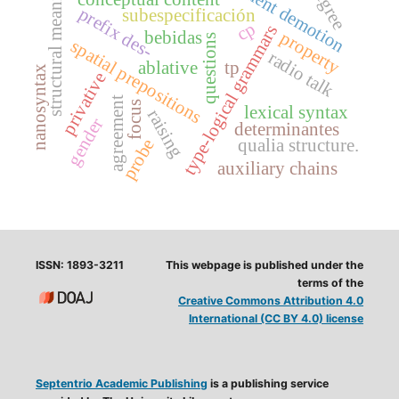
argument demotion
structural meaning
degree
prefix des-
subespecificación
cp
type-logical grammars
property
bebidas
questions
spatial prepositions
radio talk
ablative
tp
nanosyntax
privative
agreement
focus
lexical syntax
raising
gender
determinantes
probe
qualia structure.
auxiliary chains
ISSN: 1893-3211
This webpage is published under the
terms of the
Creative Commons Attribution 4.0
International (CC BY 4.0) license
Septentrio Academic Publishing
is a publishing service