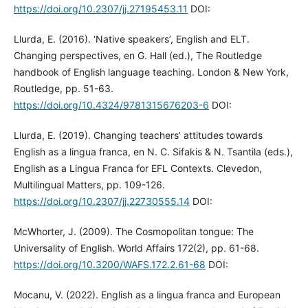
https://doi.org/10.2307/jj.27195453.11
DOI:
Llurda, E. (2016). ‘Native speakers’, English and ELT.
Changing perspectives, en G. Hall (ed.), The Routledge
handbook of English language teaching. London & New York,
Routledge, pp. 51-63.
https://doi.org/10.4324/9781315676203-6
DOI:
Llurda, E. (2019). Changing teachers’ attitudes towards
English as a lingua franca, en N. C. Sifakis & N. Tsantila (eds.),
English as a Lingua Franca for EFL Contexts. Clevedon,
Multilingual Matters, pp. 109-126.
https://doi.org/10.2307/jj.22730555.14
DOI:
McWhorter, J. (2009). The Cosmopolitan tongue: The
Universality of English. World Affairs 172(2), pp. 61-68.
https://doi.org/10.3200/WAFS.172.2.61-68
DOI:
Mocanu, V. (2022). English as a lingua franca and European