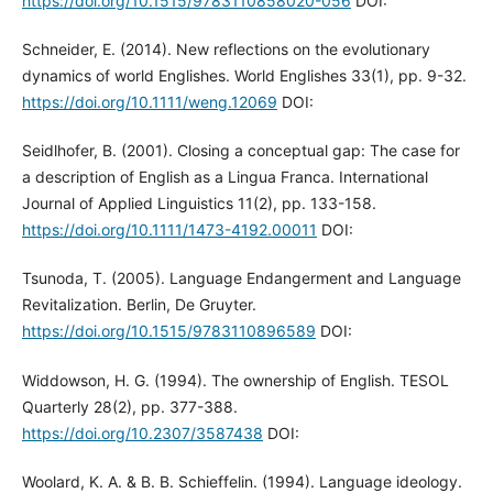
https://doi.org/10.1515/9783110858020-056
DOI:
Schneider, E. (2014). New reflections on the evolutionary
dynamics of world Englishes. World Englishes 33(1), pp. 9-32.
https://doi.org/10.1111/weng.12069
DOI:
Seidlhofer, B. (2001). Closing a conceptual gap: The case for
a description of English as a Lingua Franca. International
Journal of Applied Linguistics 11(2), pp. 133-158.
https://doi.org/10.1111/1473-4192.00011
DOI:
Tsunoda, T. (2005). Language Endangerment and Language
Revitalization. Berlin, De Gruyter.
https://doi.org/10.1515/9783110896589
DOI:
Widdowson, H. G. (1994). The ownership of English. TESOL
Quarterly 28(2), pp. 377-388.
https://doi.org/10.2307/3587438
DOI:
Woolard, K. A. & B. B. Schieffelin. (1994). Language ideology.