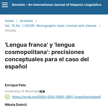
Borealis – An International Journal of Hispanic Linguistics
Home
/
Archives
/
Vol. 15 No. 1 (2026): Monographic topic: Lexical verb classes
/
Articles
'Lengua franca' y 'lengua
cosmopolitana': precisiones
conceptuales para el caso del
español
Enrique Pato
University of Montreal
https://orcid.org/0000-0002-6955-2861 (unauthenticated)
Nikola Dobrić