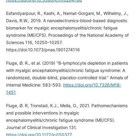
Esfandyarpour, R., Kashi, A., Nemat-Gorgani, M., Wilhelmy, J.,
Davis, R.W., 2019. A nanoelectronics-blood-based diagnostic
biomarker for myalgic encephalomyelitis/chronic fatigue
syndrome (ME/CFS). Proceedings of the National Academy of
Sciences 116, 10250–10257.
https://doi:10.1073/pnas.1901274116
Fluge, Ø. R., et al. (2019) "B-lymphocyte depletion in patients
with myalgic encephalomyelitis/chronic fatigue syndrome: A
randomized, double-blind, placebo-controlled trial." Annals of
Internal Medicine: 583-593.
https://doi.org/10.7326/M18-
1451
Fluge, Ø. R, Tronstad, K.J., Mella, O., 2021. Pathomechanisms
and possible interventions in myalgic
encephalomyelitis/chronic fatigue syndrome (ME/CFS).
Journal of Clinical Investigation 131.
https://doi.org/10.1172/jci150377