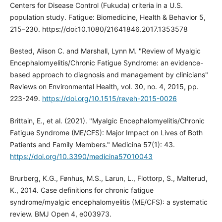
Centers for Disease Control (Fukuda) criteria in a U.S.
population study. Fatigue: Biomedicine, Health & Behavior 5,
215–230. https://doi:10.1080/21641846.2017.1353578
Bested, Alison C. and Marshall, Lynn M. "Review of Myalgic
Encephalomyelitis/Chronic Fatigue Syndrome: an evidence-
based approach to diagnosis and management by clinicians"
Reviews on Environmental Health, vol. 30, no. 4, 2015, pp.
223-249.
https://doi.org/10.1515/reveh-2015-0026
Brittain, E., et al. (2021). "Myalgic Encephalomyelitis/Chronic
Fatigue Syndrome (ME/CFS): Major Impact on Lives of Both
Patients and Family Members." Medicina 57(1): 43.
https://doi.org/10.3390/medicina57010043
Brurberg, K.G., Fønhus, M.S., Larun, L., Flottorp, S., Malterud,
K., 2014. Case definitions for chronic fatigue
syndrome/myalgic encephalomyelitis (ME/CFS): a systematic
review. BMJ Open 4, e003973.