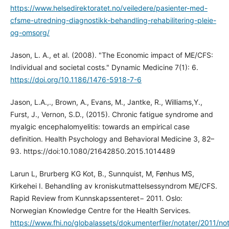
https://www.helsedirektoratet.no/veiledere/pasienter-med-
cfsme-utredning-diagnostikk-behandling-rehabilitering-pleie-
og-omsorg/
Jason, L. A., et al. (2008). "The Economic impact of ME/CFS:
Individual and societal costs." Dynamic Medicine 7(1): 6.
https://doi.org/10.1186/1476-5918-7-6
Jason, L.A.,., Brown, A., Evans, M., Jantke, R., Williams,Y.,
Furst, J., Vernon, S.D., (2015). Chronic fatigue syndrome and
myalgic encephalomyelitis: towards an empirical case
definition. Health Psychology and Behavioral Medicine 3, 82–
93. https://doi:10.1080/21642850.2015.1014489
Larun L, Brurberg KG Kot, B., Sunnquist, M, Fønhus MS,
Kirkehei I. Behandling av kroniskutmattelsessyndrom ME/CFS.
Rapid Review from Kunnskapssenteret− 2011. Oslo:
Norwegian Knowledge Centre for the Health Services.
https://www.fhi.no/globalassets/dokumenterfiler/notater/2011/n