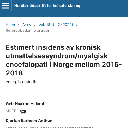
Nordisk tidsskrift for helseforskning
Hjem
/
Arkiv
/
Vol. 18 Nr. 2 (2022)
/
Refereebedømte artikler
Estimert insidens av kronisk
utmattelsessyndrom/myalgisk
encefalopati i Norge mellom 2016-
2018
en registerstudie
Geir Haakon Hilland
SINTEF
Kjartan Sarheim Anthun
Sintef Helse, avdeling for helsetjenesteforskning