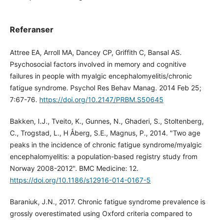
Referanser
Attree EA, Arroll MA, Dancey CP, Griffith C, Bansal AS.
Psychosocial factors involved in memory and cognitive
failures in people with myalgic encephalomyelitis/chronic
fatigue syndrome. Psychol Res Behav Manag. 2014 Feb 25;
7:67-76.
https://doi.org/10.2147/PRBM.S50645
Bakken, I.J., Tveito, K., Gunnes, N., Ghaderi, S., Stoltenberg,
C., Trogstad, L., H Åberg, S.E., Magnus, P., 2014. "Two age
peaks in the incidence of chronic fatigue syndrome/myalgic
encephalomyelitis: a population-based registry study from
Norway 2008-2012". BMC Medicine: 12.
https://doi.org/10.1186/s12916-014-0167-5
Baraniuk, J.N., 2017. Chronic fatigue syndrome prevalence is
grossly overestimated using Oxford criteria compared to