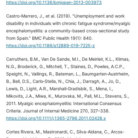
https://doi.org/10.1136/bmjopen-2013-003973
Castro-Marrero, J., et al. (2019). "Unemployment and work
disability in individuals with chronic fatigue syndrome/myalgic
encephalomyelitis: a community-based cross-sectional study
from Spain." BMC Public Health 19(1): 840.
https://doi.org/10.1186/s12889-019-7225-z
Carruthers, B.M., Van De Sande, M.I., De Meirleir, K.L., Klimas,
N.G., Broderick, G., Mitchell, T., Staines, D., Powles, A.C.P.,
Speight, N., Vallings, R., Bateman, L., Baumgarten‐Austrheim,
B., Bell, D.S., Carlo‐Stella, N., Chia, J., Darragh, A., Jo, D.,
Lewis, D., Light, A.R., Marshall‐Gradisbik, S., Mena, I.,
Mikovits, J.A., Miwa, K., Murovska, M., Pall, M.L., Stevens, S.,
2011. Myalgic encephalomyelitis: International Consensus
Criteria. Journal of Internal Medicine 270, 327–338.
https://doi.org/10.1111/j.1365-2796.2011.02428.x
Cortes Rivera, M., Mastronardi, C., Silva-Aldana, C., Arcos-