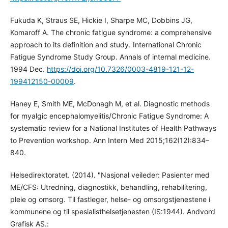
Fukuda K, Straus SE, Hickie I, Sharpe MC, Dobbins JG,
Komaroff A. The chronic fatigue syndrome: a comprehensive
approach to its definition and study. International Chronic
Fatigue Syndrome Study Group. Annals of internal medicine.
1994 Dec.
https://doi.org/10.7326/0003-4819-121-12-
199412150-00009
.
Haney E, Smith ME, McDonagh M, et al. Diagnostic methods
for myalgic encephalomyelitis/Chronic Fatigue Syndrome: A
systematic review for a National Institutes of Health Pathways
to Prevention workshop. Ann Intern Med 2015;162(12):834–
840.
Helsedirektoratet. (2014). "Nasjonal veileder: Pasienter med
ME/CFS: Utredning, diagnostikk, behandling, rehabilitering,
pleie og omsorg. Til fastleger, helse- og omsorgstjenestene i
kommunene og til spesialisthelsetjenesten (IS:1944). Andvord
Grafisk AS.: