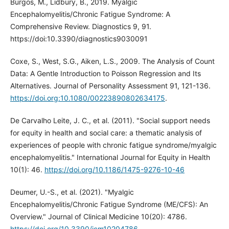
Burgos, M., Lidbury, B., 2019. Myalgic
Encephalomyelitis/Chronic Fatigue Syndrome: A
Comprehensive Review. Diagnostics 9, 91.
https://doi:10.3390/diagnostics9030091
Coxe, S., West, S.G., Aiken, L.S., 2009. The Analysis of Count
Data: A Gentle Introduction to Poisson Regression and Its
Alternatives. Journal of Personality Assessment 91, 121-136.
https://doi.org:10.1080/00223890802634175
.
De Carvalho Leite, J. C., et al. (2011). "Social support needs
for equity in health and social care: a thematic analysis of
experiences of people with chronic fatigue syndrome/myalgic
encephalomyelitis." International Journal for Equity in Health
10(1): 46.
https://doi.org/10.1186/1475-9276-10-46
Deumer, U.-S., et al. (2021). "Myalgic
Encephalomyelitis/Chronic Fatigue Syndrome (ME/CFS): An
Overview." Journal of Clinical Medicine 10(20): 4786.
https://doi.org/10.3390/jcm10204786