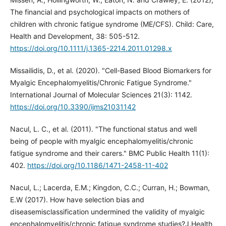
The financial and psychological impacts on mothers of
children with chronic fatigue syndrome (ME/CFS). Child: Care,
Health and Development, 38: 505-512.
https://doi.org/10.1111/j.1365-2214.2011.01298.x
Missailidis, D., et al. (2020). "Cell-Based Blood Biomarkers for
Myalgic Encephalomyelitis/Chronic Fatigue Syndrome."
International Journal of Molecular Sciences 21(3): 1142.
https://doi.org/10.3390/ijms21031142
Nacul, L. C., et al. (2011). "The functional status and well
being of people with myalgic encephalomyelitis/chronic
fatigue syndrome and their carers." BMC Public Health 11(1):
402.
https://doi.org/10.1186/1471-2458-11-402
Nacul, L.; Lacerda, E.M.; Kingdon, C.C.; Curran, H.; Bowman,
E.W (2017). How have selection bias and
diseasemisclassification undermined the validity of myalgic
encephalomyelitis/chronic fatigue syndrome studies?J.Health