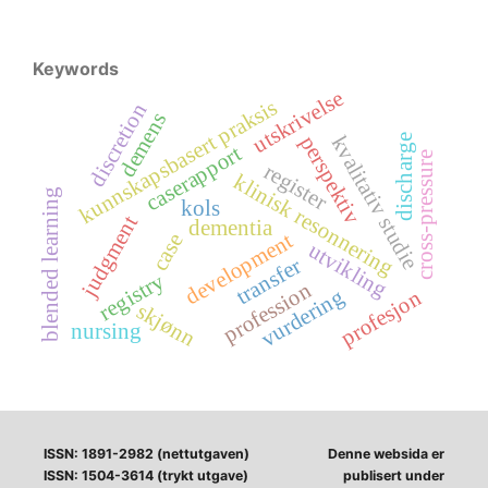
Keywords
utskrivelse
kunnskapsbasert praksis
discretion
demens
kvalitativ studie
perspektiv
discharge
caserapport
cross-pressure
register
klinisk resonnering
blended learning
kols
judgment
dementia
development
case
utvikling
transfer
registry
profession
vurdering
profesjon
skjønn
nursing
ISSN: 1891-2982 (nettutgaven)
Denne websida er
ISSN: 1504-3614 (trykt utgave)
publisert under