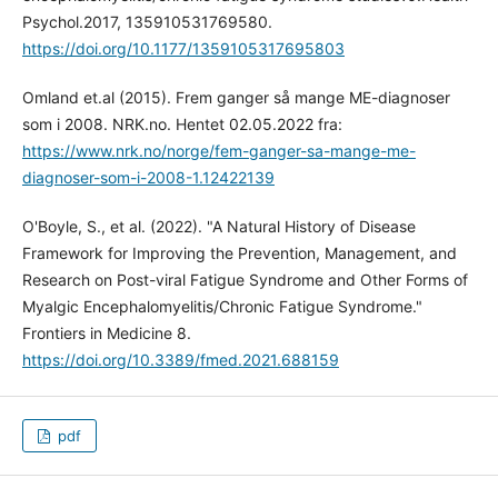
Psychol.2017, 135910531769580.
https://doi.org/10.1177/1359105317695803
Omland et.al (2015). Frem ganger så mange ME-diagnoser
som i 2008. NRK.no. Hentet 02.05.2022 fra:
https://www.nrk.no/norge/fem-ganger-sa-mange-me-
diagnoser-som-i-2008-1.12422139
O'Boyle, S., et al. (2022). "A Natural History of Disease
Framework for Improving the Prevention, Management, and
Research on Post-viral Fatigue Syndrome and Other Forms of
Myalgic Encephalomyelitis/Chronic Fatigue Syndrome."
Frontiers in Medicine 8.
https://doi.org/10.3389/fmed.2021.688159
pdf