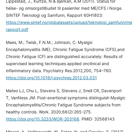
Lippestad, J., Kurtze, N & Bjerkan, A.M (2011). Status for
helse- og omsorgstilbudet til pasienter med ME/CFS i Norge.
SINTEF Teknologi og Samfunn, Rapport 60H1803:
https://www.sintef.no/globalassets/upload/teknologi_samfunn/m
rapport.pdf
Maes, M.; Twisk, F.N.M.; Johnson, C. Myalgic
Encephalomyelitis (ME), Chronic Fatigue Syndrome (CFS),and
Chronic Fatigue (CF) are distinguished accurately: Results of
supervised learning techniques applied onclinical and
inflammatory data. Psychiatry Res.2012,200, 754–760.
https://doi.org/10.1016/j.psychres.2012.03.031
Mateo LJ, Chu L, Stevens S, Stevens J, Snell CR, Davenport
T, VanNess JM. Post-exertional symptoms distinguish Myalgic
Encephalomyelitis/Chronic Fatigue Syndrome subjects from
healthy controls. Work. 2020;66(2):265-275.
https://doi.org/10.3233/WOR-203168
. PMID: 32568143
Missen, A., Hollingworth, W., Eaton, N. and Crawley, E. (2012),