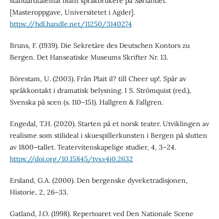
standardtalemål blant språkbrukere på Sørlandet.
[Masteroppgave, Universitetet i Agder].
https://hdl.handle.net/11250/3140274
Bruns, F. (1939). Die Sekretäre des Deutschen Kontors zu
Bergen. Det Hanseatiske Museums Skrifter Nr. 13.
Börestam, U. (2003). Från Plait il? till Cheer up!. Spår av
språkkontakt i dramatisk belysning. I S. Strömquist (red.),
Svenska på scen (s. 110–151). Hallgren & Fallgren.
Engedal, T.H. (2020). Starten på et norsk teater. Utviklingen av
realisme som stilideal i skuespillerkunsten i Bergen på slutten
av 1800–tallet. Teatervitenskapelige studier, 4, 3–24.
https://doi.org/10.15845/tvs.v4i0.2632
Ersland, G.A. (2000). Den bergenske dyveketradisjonen,
Historie, 2, 26–33.
Gatland, J.O. (1998). Repertoaret ved Den Nationale Scene