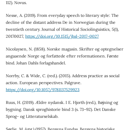
112). Novus.
Nesse, A. (2019). From everyday speech to literary style: The
decline of the distant address De in Norwegian during the
twentieth century. Journal of Historical Sociolinguistics, 5(1),
20170027,
https://doi.org/10.1515/jhsl-2017-0027
Nicolaysen, N. (1858). Norske magasin. Skrifter og optegnelser
angaaende Norge og forfattede efter reformationen. Første
bind. Johan Dahls forlagshandel.
Norrby, C. & Wide, C. (red.). (2015). Address practice as social
action. European perspectives. Palgrave.
https://doi.org/10.1057/9781137529923
Ruus, H. (2019). Ældre nydansk. I E. Hjorth (red.), Bøjning og
bygning. Dansk sproghistorie bind 3 (s. 73–92). Det Danske
Sprog- og Litteraturselskab.
Sørlie, M. (utg.) (1957). Bergens Fundas. Bergens historiske