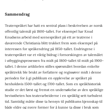
Sammendrag
Teaterspråket har hatt en sentral plass i beskrivelsen av norsk
offentlig talemål på 1800-tallet. For eksempel har Knud
Knudsens arbeid med scenespråket på ett av teatrene i
daværende Christiania blitt trukket frem som eksempel på
interessen for språkendring på 1850-tallet. Endringene i
teaterspråket var et viktig bidrag i fornorskingen av talemålet
i utbyggingsprosessen fra midt på 1800-tallet til midt på 1900-
tallet. I denne artikkelen stilles spørsmålet hvordan enkelte
språktrekk ble brukt av forfattere og regissører midt i denne
perioden for å gi publikum en opplevelse av språket på
henholdsvis 1500-tallet og 1700-tallet. Som en språkhistorisk
studie er det først og fremst en undersøkelse av den språklige
bevisstheten hos teaterarbeiderne i en språklig sett turbulent
tid. Samtidig måtte disse ta hensyn til publikums kjennskap til
både eldre og nyere former for å kunne ta disse i bruk som