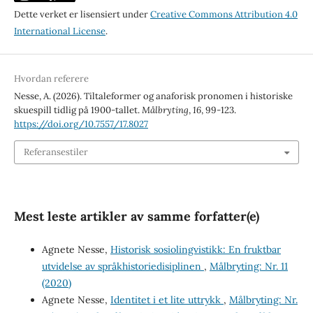
Dette verket er lisensiert under
Creative Commons Attribution 4.0
International License
.
Hvordan referere
Nesse, A. (2026). Tiltaleformer og anaforisk pronomen i historiske
skuespill tidlig på 1900-tallet.
Målbryting
,
16
, 99-123.
https://doi.org/10.7557/17.8027
Referansestiler
Mest leste artikler av samme forfatter(e)
Agnete Nesse,
Historisk sosiolingvistikk: En fruktbar
utvidelse av språkhistoriedisiplinen
,
Målbryting: Nr. 11
(2020)
Agnete Nesse,
Identitet i et lite uttrykk
,
Målbryting: Nr.