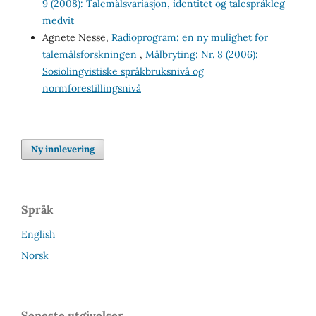
9 (2008): Talemålsvariasjon, identitet og talespråkleg
medvit
Agnete Nesse,
Radioprogram: en ny mulighet for
talemålsforskningen
,
Målbryting: Nr. 8 (2006):
Sosiolingvistiske språkbruksnivå og
normforestillingsnivå
Ny innlevering
Språk
English
Norsk
Seneste utgivelser