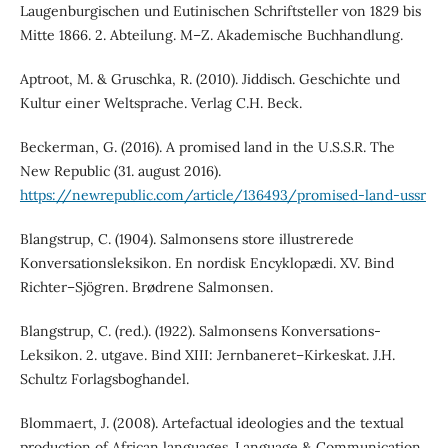
Laugenburgischen und Eutinischen Schriftsteller von 1829 bis
Mitte 1866. 2. Abteilung. M–Z. Akademische Buchhandlung.
Aptroot, M. & Gruschka, R. (2010). Jiddisch. Geschichte und
Kultur einer Weltsprache. Verlag C.H. Beck.
Beckerman, G. (2016). A promised land in the U.S.S.R. The
New Republic (31. august 2016).
https://newrepublic.com/article/136493/promised-land-ussr
Blangstrup, C. (1904). Salmonsens store illustrerede
Konversationsleksikon. En nordisk Encyklopædi. XV. Bind
Richter–Sjögren. Brødrene Salmonsen.
Blangstrup, C. (red.). (1922). Salmonsens Konversations-
Leksikon. 2. utgave. Bind XIII: Jernbaneret–Kirkeskat. J.H.
Schultz Forlagsboghandel.
Blommaert, J. (2008). Artefactual ideologies and the textual
production of African languages. Language & Communication,