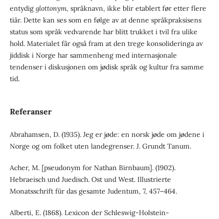
entydig
glottonym
, språknavn, ikke blir etablert før etter flere
tiår. Dette kan ses som en følge av at denne språk­praksisens
status som språk vedvarende har blitt trukket i tvil fra ulike
hold. Materialet får også fram at den trege konsolideringa av
jiddisk i Norge har sammenheng med internasjonale
tendenser i diskusjonen om jødisk språk og kultur fra samme
tid.
Referanser
Abrahamsen, D. (1935). Jeg er jøde: en norsk jøde om jødene i
Norge og om folket uten landegrenser. J. Grundt Tanum.
Acher, M. [pseudonym for Nathan Birnbaum]. (1902).
Hebraeisch und Juedisch. Ost und West. Illustrierte
Monatsschrift für das gesamte Judentum, 7, 457–464.
Alberti, E. (1868). Lexicon der Schleswig-Holstein-