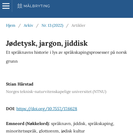
Hjem
/
Arkiv
/
Nr. 13 (2022)
/
Artikler
Jødetysk, jargon, jiddisk
Et språknavns historie i lys av språkskapingsprosesser på norsk
grunn
Stian Hårstad
Norges teknisk-naturvitenskapelige universitet (NTNU)
DOI:
https://doi.org/10.7557/17.6628
Emneord (Nøkkelord):
språknavn, jiddisk, språkskaping,
minoritetsspråk, glottonym, jødisk kultur