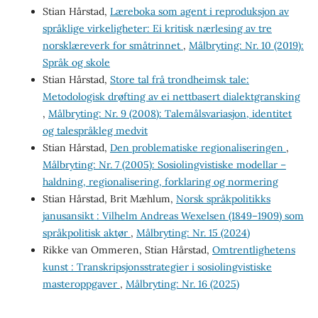
Stian Hårstad,
Læreboka som agent i reproduksjon av
språklige virkeligheter: Ei kritisk nærlesing av tre
norsklæreverk for småtrinnet
,
Målbryting: Nr. 10 (2019):
Språk og skole
Stian Hårstad,
Store tal frå trondheimsk tale:
Metodologisk drøfting av ei nettbasert dialektgransking
,
Målbryting: Nr. 9 (2008): Talemålsvariasjon, identitet
og talespråkleg medvit
Stian Hårstad,
Den problematiske regionaliser­ingen
,
Målbryting: Nr. 7 (2005): Sosiolingvistiske modellar –
haldning, regionalisering, forklaring og normering
Stian Hårstad, Brit Mæhlum,
Norsk språkpolitikks
janusansikt : Vilhelm Andreas Wexelsen (1849–1909) som
språkpolitisk aktør
,
Målbryting: Nr. 15 (2024)
Rikke van Ommeren, Stian Hårstad,
Omtrentlighetens
kunst : Transkripsjonsstrategier i sosiolingvistiske
masteroppgaver
,
Målbryting: Nr. 16 (2025)