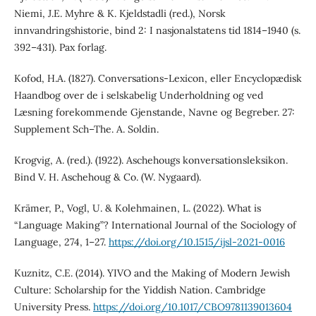
Niemi, J.E. Myhre & K. Kjeldstadli (red.), Norsk
innvandringshistorie, bind 2: I nasjonalstatens tid 1814–1940 (s.
392–431). Pax forlag.
Kofod, H.A. (1827). Conversations-Lexicon, eller Encyclopædisk
Haandbog over de i selskabelig Underholdning og ved
Læsning forekommende Gjenstande, Navne og Begreber. 27:
Supplement Sch–The. A. Soldin.
Krogvig, A. (red.). (1922). Aschehougs konversationsleksikon.
Bind V. H. Aschehoug & Co. (W. Nygaard).
Krämer, P., Vogl, U. & Kolehmainen, L. (2022). What is
“Language Making”? International Journal of the Sociology of
Language, 274, 1–27.
https://doi.org/10.1515/ijsl-2021-0016
Kuznitz, C.E. (2014). YIVO and the Making of Modern Jewish
Culture: Scholarship for the Yiddish Nation. Cambridge
University Press.
https://doi.org/10.1017/CBO9781139013604