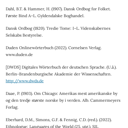
Dahl, B.T. & Hammer, H. (1907). Dansk Ordbog for Folket.
Første Bind A–L. Gyldendalske Boghandel.
Dansk Ordbog (1820). Tredie Tome: I–L. Videnskabernes
Selskabs Bestyrelse.
Duden Onlinewörterbuch (2022). Cornelsen Verlag.
www.duden.de
[DWDS] Digitales Wörterbuch der deutschen Sprache. (U.å.).
Berlin-Brandenburgische Akademie der Wissenschaften.
http://www.dwds.de
Daae, P. (1903). Om Chicago: Amerikas mest amerikanske by
og den tredje største norske by i verden. Alb. Cammermeyers
Forlag.
Eberhard, D.M., Simons, G.F. & Fennig, C.D. (red.). (2022).
Ethnologue: Languages of the World (25. utg.). SIL