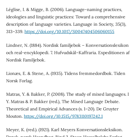
Léglise, I. & Migge, B. (2006). Language-naming practices,
ideologies and linguistic practices: Toward a comprehensive
description of language varieties. Language in Society, 35(3),
313–339.
https://doi.org/10.1017/S0047404506060155
Lindner, N. (1884). Nordisk familjebok – Konversationslexikon
och real-encyklopedi. 7. Hufvudskål–Kaffraria. Expeditionen af
Nordisk Familjebok.
Lionæs, E. & Stene, A. (1935). Tidens fremmedordbok. Tiden
Norsk Forlag.
Matras, Y. & Bakker, P. (2008). The study of mixed languages. I
Y. Matras & P. Bakker (red.), The Mixed Language Debate.
Theoretical and Empirical Advances (s. 1–20). De Gruyter
Mouton.
https://doi.org/10.1515/9783110197242.1
Meyer, K. (red.). (1921). Karl Meyers Konversationsleksikon.
Dansk-norsk Haandbog. Bind 2. Steen Hasselbalchs Forlag.