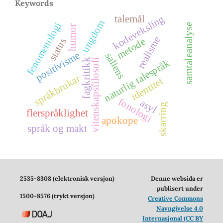
Keywords
kodeveksling
talemål
ungdom
fenomenologi
samtaleanalyse
humor
realisme
metode
status
positivisme
saliens
fagkritikk
vitenskapsfilosofi
naturlig talespråk
språkbrukar
identitet
fonologi
asyl
skarring
flerspråklighet
apokope
språk og makt
2535-8308 (elektronisk versjon)
Denne websida er
publisert under
1500-8576 (trykt versjon)
Creative Commons
Navngivelse 4.0
Internasjonal (CC BY