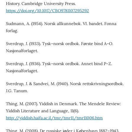
History. Cambridge University Press.
https://doi.org/10.1017/CBO9781107295292
Sudmann, A. (1954). Norsk allkunnebok. VI. bandet. Fonna
forlag.
Sverdrup, J. (1933). Tysk–norsk ordbok. Første bind A–O.
Nasjonalforlaget.
Sverdrup, J. (1936). Tysk–norsk ordbok. Annet bind P–Z.
Nasjonalforlaget.
Sverdrup, J. & Sandvei, M. (1940). Norsk rettskrivningsordbok.
J.G. Tanum.
Thing, M. (2007). Yiddish in Denmark. The Mendele Review:
Yiddish Literature and Language, 11(6).
http://yiddish.haifa.ac.il/tmr/tmr11/tmr11006.htm
Thing, M. (2008). De russiske jøder i København 1882–1943.