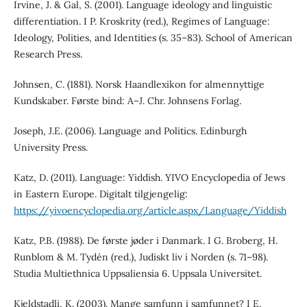
Irvine, J. & Gal, S. (2001). Language ideology and linguistic
differentiation. I P. Kroskrity (red.), Regimes of Language:
Ideology, Polities, and Identities (s. 35–83). School of American
Research Press.
Johnsen, C. (1881). Norsk Haandlexikon for almennyttige
Kundskaber. Første bind: A–J. Chr. Johnsens Forlag.
Joseph, J.E. (2006). Language and Politics. Edinburgh
University Press.
Katz, D. (2011). Language: Yiddish. YIVO Encyclopedia of Jews
in Eastern Europe. Digitalt tilgjengelig:
https://yivoencyclopedia.org/article.aspx/Language/Yiddish
Katz, P.B. (1988). De første jøder i Danmark. I G. Broberg, H.
Runblom & M. Tydén (red.), Judiskt liv i Norden (s. 71–98).
Studia Multiethnica Uppsaliensia 6. Uppsala Universitet.
Kjeldstadli, K. (2003). Mange samfunn i samfunnet? I E.