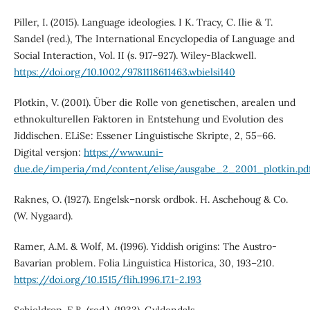
Piller, I. (2015). Language ideologies. I K. Tracy, C. Ilie & T.
Sandel (red.), The International Encyclopedia of Language and
Social Interaction, Vol. II (s. 917–927). Wiley-Blackwell.
https://doi.org/10.1002/9781118611463.wbielsi140
Plotkin, V. (2001). Über die Rolle von genetischen, arealen und
ethnokulturellen Faktoren in Entstehung und Evolution des
Jiddischen. ELiSe: Essener Linguistische Skripte, 2, 55–66.
Digital versjon:
https://www.uni-
due.de/imperia/md/content/elise/ausgabe_2_2001_plotkin.pd
Raknes, O. (1927). Engelsk–norsk ordbok. H. Aschehoug & Co.
(W. Nygaard).
Ramer, A.M. & Wolf, M. (1996). Yiddish origins: The Austro-
Bavarian problem. Folia Linguistica Historica, 30, 193–210.
https://doi.org/10.1515/flih.1996.17.1-2.193
Schieldrop, E.B. (red.). (1933). Gyldendals