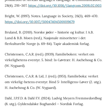
28(4), 291–307.
https://doi.org/10.1016/j.langcom.2008.02.003
Bright, W. (1997). Notes. Language in Society, 26(3), 469–470.
https://doi.org/10.1017/S0047404500019679
Bruland, B. (2010). Norske jøder – historie og kultur. I A.B.
Lund & B.B. Moen (red.), Nasjonale minoriteter i det
flerkulturelle Norge (s. 69–84). Tapir akademisk forlag.
Christensen, C.A.R. (red.). (1939). Familieboken: verket om
virkelighetens eventyr. 5. bind: Is–Løvtrær. H. Aschehoug & Co.
(W. Nygaard).
Christensen, C.A.R. & Lid, J. (red.). (1951). Familieboka: verket
om virkelig-hetens eventyr. Bind 5: Intelligens–Løver (2. utg.).
H. Aschehoug & Co. (W. Nygaard).
Dahl, J.P.F.D. & Dahl F.V. (1924). Ludvig Meyers Fremmedordbog
(8. utg.). Gyldendalske Boghandel – Nordisk Forlag.