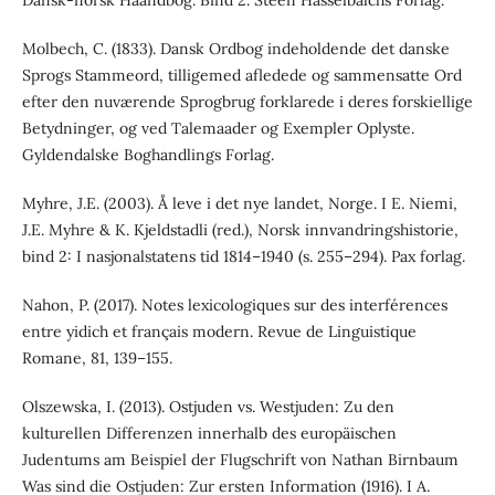
Molbech, C. (1833). Dansk Ordbog indeholdende det danske
Sprogs Stammeord, tilligemed afledede og sammensatte Ord
efter den nuværende Sprogbrug forklarede i deres forskiellige
Betydninger, og ved Talemaader og Exempler Oplyste.
Gyldendalske Boghandlings Forlag.
Myhre, J.E. (2003). Å leve i det nye landet, Norge. I E. Niemi,
J.E. Myhre & K. Kjeldstadli (red.), Norsk innvandringshistorie,
bind 2: I nasjonalstatens tid 1814–1940 (s. 255–294). Pax forlag.
Nahon, P. (2017). Notes lexicologiques sur des interférences
entre yidich et français modern. Revue de Linguistique
Romane, 81, 139–155.
Olszewska, I. (2013). Ostjuden vs. Westjuden: Zu den
kulturellen Differenzen innerhalb des europäischen
Judentums am Beispiel der Flugschrift von Nathan Birnbaum
Was sind die Ostjuden: Zur ersten Information (1916). I A.