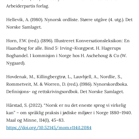
Arbeiderpartis forlag.
Hellevik, A. (1980). Nynorsk ordliste. Større utgåve (4. utg.). Det
Norske Samlaget.
Horn, F.W. (red.). (1896). Illustreret Konversationsleksikon: En
Haandbog for alle. Bind 5: Irving–Kvægpest. H. Hagerups
Boghandel. I kommisjon i Norge hos H. Aschehoug & Co (W.
Nygaard).
Hovdenak, M., Killingbergtrø, L., Lauvhjell, A., Nordlie, S.,
Rommetveit, M. & Worren, D. (red.). (1986). Nynorskordboka.
Definisjons- og rettskrivingsordbok. Det Norske Samlaget.
Hårstad, S. (2022). “Norsk er nu det eneste sprog vi virkelig
kan” – om språklig praksis i jødiske miljøer i Norge 1880–1940.
Maal og Minne, 114(1), 45–83.
https://doi.org/10.52145/mom.v114i1.2084