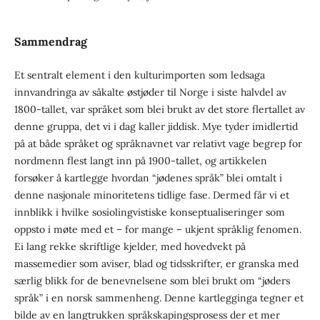
Sammendrag
Et sentralt element i den kulturimporten som ledsaga
innvandringa av såkalte østjøder til Norge i siste halvdel av
1800-tallet, var språket som blei brukt av det store flertallet av
denne gruppa, det vi i dag kaller jiddisk. Mye tyder imidlertid
på at både språket og språknavnet var relativt vage begrep for
nordmenn flest langt inn på 1900-tallet, og artikkelen
forsøker å kartlegge hvordan “jødenes språk” blei omtalt i
denne nasjonale minoritetens tidlige fase. Dermed får vi et
innblikk i hvilke sosio­lingvistiske konseptualiseringer som
oppsto i møte med et – for mange – ukjent språklig fenomen.
Ei lang rekke skriftlige kjelder, med hoved­vekt på
massemedier som aviser, blad og tidsskrifter, er granska med
særlig blikk for de benevnelsene som blei brukt om “jøders
språk” i en norsk sammenheng. Denne kartlegginga tegner et
bilde av en langtrukken språkskapings­prosess der et mer