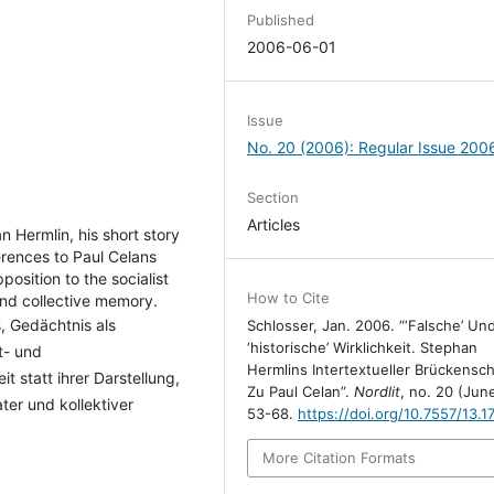
Published
2006-06-01
Issue
No. 20 (2006): Regular Issue 200
Section
Articles
 Hermlin, his short story
erences to Paul Celans
osition to the socialist
How to Cite
 and collective memory.
, Gedächtnis als
Schlosser, Jan. 2006. “‘Falsche’ Un
‘historische’ Wirklichkeit. Stephan
t- und
Hermlins Intertextueller Brückensch
 statt ihrer Darstellung,
Zu Paul Celan”.
Nordlit
, no. 20 (June
ter und kollektiver
53-68.
https://doi.org/10.7557/13.1
More Citation Formats