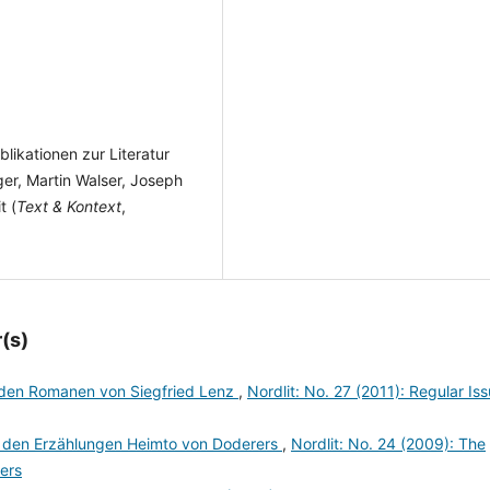
likationen zur Literatur
er, Martin Walser, Joseph
t (
Text & Kontext
,
(s)
Zu den Romanen von Siegfried Lenz
,
Nordlit: No. 27 (2011): Regular Is
u den Erzählungen Heimto von Doderers
,
Nordlit: No. 24 (2009): The
ders