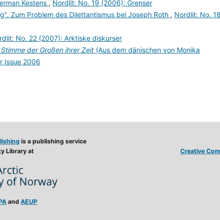
Herman Kestens
,
Nordlit: No. 19 (2006): Grenser
ng". Zum Problem des Dilettantismus bei Joseph Roth
,
Nordlit: No. 1
dlit: No. 22 (2007): Arktiske diskurser
 Stimme der Großen ihrer Zeit
(Aus dem dänischen von Monika
ar Issue 2006
lishing
is a publishing service
y Library at
Creative Comm
PA
and
AEUP