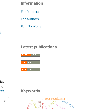
Information
For Readers
For Authors
For Librarians
6
Latest publications
d
lag
):
Keywords
799
.
post-secularism
bidragsytere
gatas gynt
svalbard
goethe
Åmål
poetry