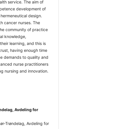
th service. The aim of
mpetence development of
 hermeneutical design.
th cancer nurses. The
the community of practice
cal knowledge,
eir learning, and this is
trust, having enough time
 the demands to quality and
anced nurse practitioners
ng nursing and innovation.
delag, Avdeling for
 Sør-Trøndelag, Avdeling for