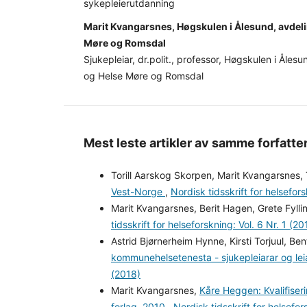
sykepleierutdanning
Marit Kvangarsnes, Høgskulen i Ålesund, avdeli
Møre og Romsdal
Sjukepleiar, dr.polit., professor, Høgskulen i Åles
og Helse Møre og Romsdal
Mest leste artikler av samme forfatte
Torill Aarskog Skorpen, Marit Kvangarsnes, 
Vest-Norge
,
Nordisk tidsskrift for helsefors
Marit Kvangarsnes, Berit Hagen, Grete Fylli
tidsskrift for helseforskning: Vol. 6 Nr. 1 (20
Astrid Bjørnerheim Hynne, Kirsti Torjuul, Be
kommunehelsetenesta - sjukepleiarar og leia
(2018)
Marit Kvangarsnes,
Kåre Heggen: Kvalifiseri
forlag, 2010
,
Nordisk tidsskrift for helsefor