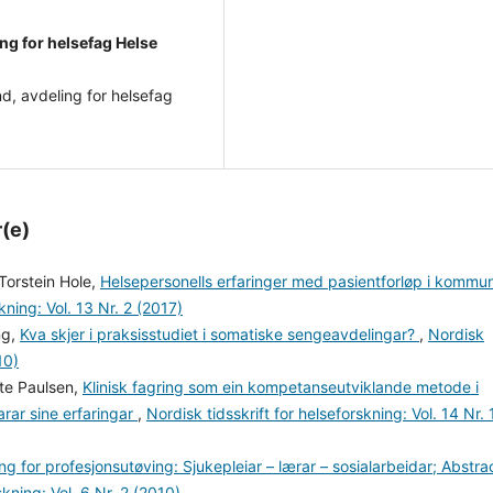
ng for helsefag Helse
und, avdeling for helsefag
r(e)
Torstein Hole,
Helsepersonells erfaringer med pasientforløp i kommun
kning: Vol. 13 Nr. 2 (2017)
ng,
Kva skjer i praksisstudiet i somatiske sengeavdelingar?
,
Nordisk
10)
nte Paulsen,
Klinisk fagring som ein kompetanseutviklande metode i
rar sine erfaringar
,
Nordisk tidsskrift for helseforskning: Vol. 14 Nr. 
ng for profesjonsutøving: Sjukepleiar – lærar – sosialarbeidar; Abstra
skning: Vol. 6 Nr. 2 (2010)