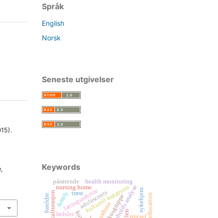
Språk
English
Norsk
Seneste utgivelser
15).
Keywords
g
,
pårørende
health monitoring
kulturell bakgrunn
kvalitativ innholds analyse
nursing home
læringsutbytte
sykehjem
adolescents
akkulturasjon
trøst
family
asthma education
fokusgruppe
foreldre
asthma
fødsler
trivsel