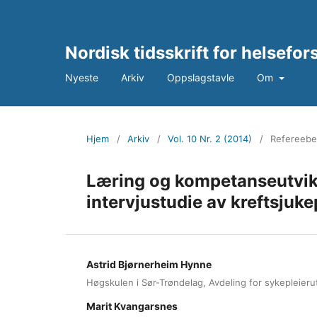
Nordisk tidsskrift for helsefo
Nyeste
Arkiv
Oppslagstavle
Om
Hjem
/
Arkiv
/
Vol. 10 Nr. 2 (2014)
/
Refereebe
Læring og kompetanseutvik
intervjustudie av kreftsjuke
Astrid Bjørnerheim Hynne
Høgskulen i Sør-Trøndelag, Avdeling for sykepleier
Marit Kvangarsnes