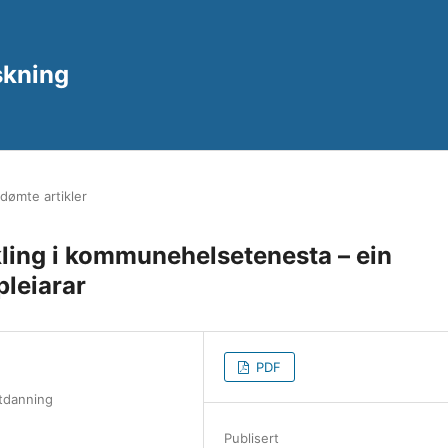
rskning
dømte artikler
ling i kommunehelsetenesta – ein
pleiarar
PDF
utdanning
Publisert