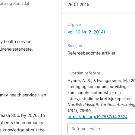
Møre og Romsdal
26.01.2015
Utgave
Vol. 10 Nr. 2 (2014)
 health service,
Seksjon
unehelseteneste,
Refereebedømte artikler
Hvordan referere
Hynne, A. B., & Kvangarsnes, M. (20
Læring og kompetanseutvikling i
kommunehelsetenesta – ein
ty health service – an
intervjustudie av kreftsjukepleiarar.
Nordisk tidsskrift for helseforsknin
10
(2), 76-90.
crease 30% by 2020. To
https://doi.org/10.7557/14.3324
patients the community
Referansestiler
tle knowledge about the