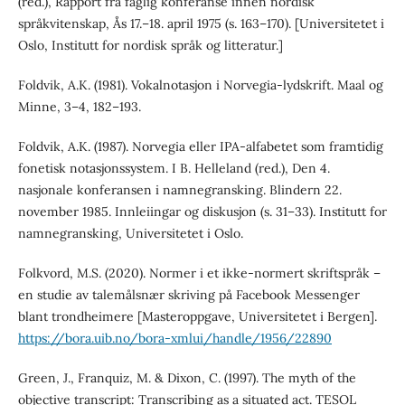
(red.), Rapport fra faglig konferanse innen nordisk
språkvitenskap, Ås 17.–18. april 1975 (s. 163–170). [Universitetet i
Oslo, Institutt for nordisk språk og litteratur.]
Foldvik, A.K. (1981). Vokalnotasjon i Norvegia-lydskrift. Maal og
Minne, 3–4, 182–193.
Foldvik, A.K. (1987). Norvegia eller IPA-alfabetet som framtidig
fonetisk notasjonssystem. I B. Helleland (red.), Den 4.
nasjonale konferansen i namnegransking. Blindern 22.
november 1985. Innleiingar og diskusjon (s. 31–33). Institutt for
namnegransking, Universitetet i Oslo.
Folkvord, M.S. (2020). Normer i et ikke-normert skriftspråk –
en studie av talemålsnær skriving på Facebook Messenger
blant trondheimere [Masteroppgave, Universitetet i Bergen].
https://bora.uib.no/bora-xmlui/handle/1956/22890
Green, J., Franquiz, M. & Dixon, C. (1997). The myth of the
objective transcript: Transcribing as a situated act. TESOL