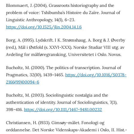
Blommaert, J. (2004), Grassroots historiography and the
problem of voice: Tshibumba’s Histoire du Zaïre. Journal of
Linguistic Anthropology, 14(1), 6–23.
https://doi.org/10.1525/jlin.2004.14.1.6
Borg, A. (1995). Lydskrift. I K. Strømshaug, A. Borg & J. Øverby
(red.), Mål i Østfold (s. XXVI–XXX). Norske Studiar VIII utg. av
Avdeling for målføregransking, Universitetet i Oslo. Novus.
Bucholtz, M. (2000). The politics of transcription. Journal of
Pragmatics, 32(10), 1439–1465.
https://doi.org/10.1016/S0378-
2166(99)00094-6
Bucholtz, M. (2003). Sociolinguistic nostalgia and the
authentication of identity. Journal of Sociolinguistics, 7(3),
398–416.
https://doi.org/10.1111/1467-9481.00232
Christiansen, H. (1933). Gimsøy-målet. Fonologi og
orddannelse. Det Norske Videnskaps-Akademi i Oslo, II. Hist.-