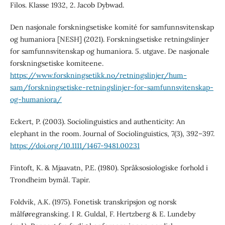
Filos. Klasse 1932, 2. Jacob Dybwad.
Den nasjonale forskningsetiske komité for samfunnsvitenskap
og humaniora [NESH] (2021). Forskningsetiske retningslinjer
for samfunnsvitenskap og humaniora. 5. utgave. De nasjonale
forskningsetiske komiteene.
https://www.forskningsetikk.no/retningslinjer/hum-
sam/forskningsetiske-retningslinjer-for-samfunnsvitenskap-
og-humaniora/
Eckert, P. (2003). Sociolinguistics and authenticity: An
elephant in the room. Journal of Sociolinguistics, 7(3), 392–397.
https://doi.org/10.1111/1467-9481.00231
Fintoft, K. & Mjaavatn, P.E. (1980). Språksosiologiske forhold i
Trondheim bymål. Tapir.
Foldvik, A.K. (1975). Fonetisk transkripsjon og norsk
målføregransking. I R. Guldal, F. Hertzberg & E. Lundeby