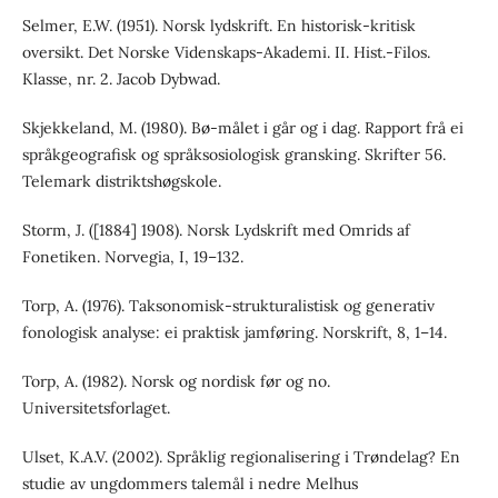
Selmer, E.W. (1951). Norsk lydskrift. En historisk-kritisk
oversikt. Det Norske Videnskaps-Akademi. II. Hist.-Filos.
Klasse, nr. 2. Jacob Dybwad.
Skjekkeland, M. (1980). Bø-målet i går og i dag. Rapport frå ei
språkgeografisk og språksosiologisk gransking. Skrifter 56.
Telemark distriktshøgskole.
Storm, J. ([1884] 1908). Norsk Lydskrift med Omrids af
Fonetiken. Norvegia, I, 19–132.
Torp, A. (1976). Taksonomisk-strukturalistisk og generativ
fonologisk analyse: ei praktisk jamføring. Norskrift, 8, 1–14.
Torp, A. (1982). Norsk og nordisk før og no.
Universitetsforlaget.
Ulset, K.A.V. (2002). Språklig regionalisering i Trøndelag? En
studie av ungdommers talemål i nedre Melhus