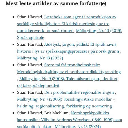
Mest leste artikler av samme forfatter(e)
Stian Hårstad,
Læreboka som agent i reproduksjon av
språklige virkeligheter: Ei kritisk nærlesing av tre
norsklæreverk for småtrinnet
,
Målbryting: Nr. 10 (2019):
Språk og skole
Stian Hårstad,
Jødetysk, jargon, jiddisk: Et språknavns
historie i lys av språkskapingsprosesser på norsk grunn
,
Målbryting: Nr. 13 (2022)
Stian Hårstad,
Store tal frå trondheimsk tale:
Metodologisk drøfting av ei nettbasert dialektgransking
,
Målbryting: Nr. 9 (2008): Talemålsvariasjon, identitet
og talespråkleg medvit
Stian Hårstad,
Den problematiske regionaliser­ingen
,
Målbryting: Nr. 7 (2005): Sosiolingvistiske modellar –
haldning, regionalisering, forklaring og normering
Stian Hårstad, Brit Mæhlum,
Norsk språkpolitikks
janusansikt : Vilhelm Andreas Wexelsen (1849–1909) som
språkpolitisk aktør
,
Målbryting: Nr. 15 (2024)