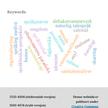
Keywords
deltakerrammeverk
språkprøver
språkleg medvit
naturlig talespråk
språkbrukar-perspektiv
ungdom
talemål
metode
observatørens paradoks
positivisme
språkbrukar
vitenskapsfilosofi
status
regionalisering
fagkritikk
realisme
fonologi
fenomenologi
skarring
humor
asyl
identitet
saliens
samtaleanalyse
2535-8308 (elektronisk versjon)
Denne websida er
publisert under
1500-8576 (trykt versjon)
Creative Commons