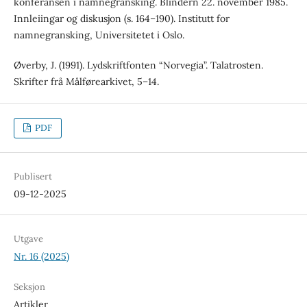
konferansen i namnegransking. Blindern 22. november 1985.
Innleiingar og diskusjon (s. 164–190). Institutt for
namnegransking, Universitetet i Oslo.
Øverby, J. (1991). Lydskriftfonten “Norvegia”. Talatrosten.
Skrifter frå Målførearkivet, 5–14.
PDF
Publisert
09-12-2025
Utgave
Nr. 16 (2025)
Seksjon
Artikler