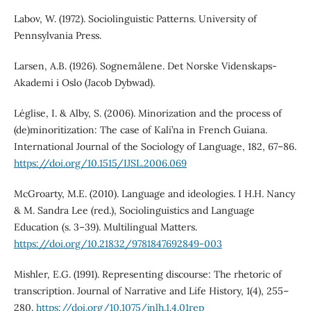
Labov, W. (1972). Sociolinguistic Patterns. University of
Pennsylvania Press.
Larsen, A.B. (1926). Sognemålene. Det Norske Videnskaps-
Akademi i Oslo (Jacob Dybwad).
Léglise, I. & Alby, S. (2006). Minorization and the process of
(de)minoritization: The case of Kali’na in French Guiana.
International Journal of the Sociology of Language, 182, 67–86.
https://doi.org/10.1515/IJSL.2006.069
McGroarty, M.E. (2010). Language and ideologies. I H.H. Nancy
& M. Sandra Lee (red.), Sociolinguistics and Language
Education (s. 3–39). Multilingual Matters.
https://doi.org/10.21832/9781847692849-003
Mishler, E.G. (1991). Representing discourse: The rhetoric of
transcription. Journal of Narrative and Life History, 1(4), 255–
280.
https://doi.org/10.1075/jnlh.1.4.01rep