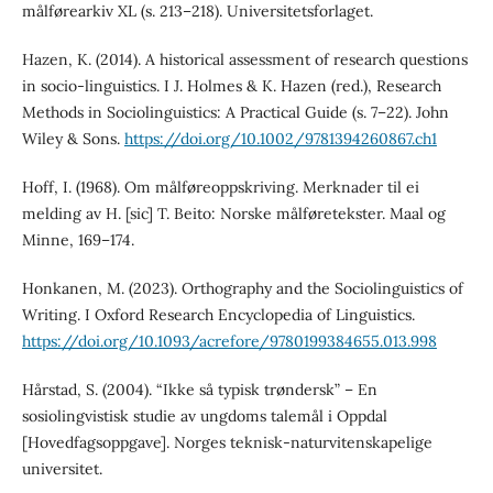
målførearkiv XL (s. 213–218). Universitetsforlaget.
Hazen, K. (2014). A historical assessment of research questions
in socio-linguistics. I J. Holmes & K. Hazen (red.), Research
Methods in Sociolinguistics: A Practical Guide (s. 7–22). John
Wiley & Sons.
https://doi.org/10.1002/9781394260867.ch1
Hoff, I. (1968). Om målføreoppskriving. Merknader til ei
melding av H. [sic] T. Beito: Norske målføretekster. Maal og
Minne, 169–174.
Honkanen, M. (2023). Orthography and the Sociolinguistics of
Writing. I Oxford Research Encyclopedia of Linguistics.
https://doi.org/10.1093/acrefore/9780199384655.013.998
Hårstad, S. (2004). “Ikke så typisk trøndersk” – En
sosiolingvistisk studie av ungdoms talemål i Oppdal
[Hovedfagsoppgave]. Norges teknisk-naturvitenskapelige
universitet.