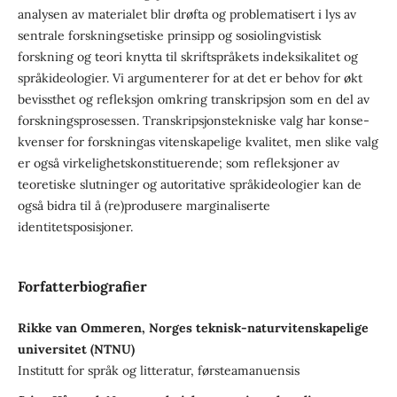
analysen av materialet blir drøfta og problematisert i lys av
sentrale forskningsetiske prinsipp og sosioling­vistisk
forskning og teori knytta til skriftspråkets indeksikalitet og
språk­ideologier. Vi argumenterer for at det er behov for økt
bevissthet og refleksjon omkring transkripsjon som en del av
forskningsprosessen. Transkripsjonstekniske valg har konse­
kvenser for forskningas vitenskapelige kvalitet, men slike valg
er også virkelighets­konstituerende; som refleksjoner av
teoretiske slut­ninger og autoritative språkideologier kan de
også bidra til å (re)produsere marginaliserte
identitetsposisjoner.
Forfatterbiografier
Rikke van Ommeren, Norges teknisk-naturvitenskapelige
universitet (NTNU)
Institutt for språk og litteratur, førsteamanuensis