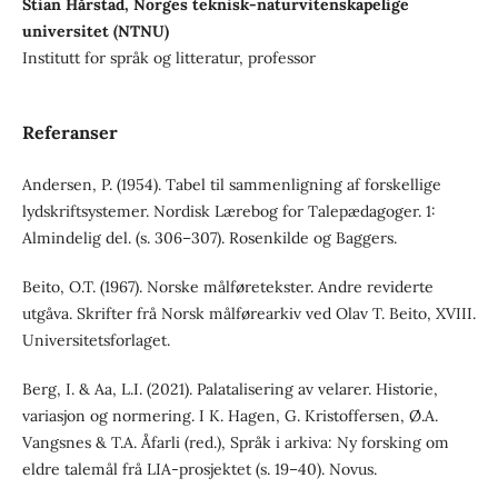
Stian Hårstad, Norges teknisk-naturvitenskapelige
universitet (NTNU)
Institutt for språk og litteratur, professor
Referanser
Andersen, P. (1954). Tabel til sammenligning af forskellige
lydskriftsystemer. Nordisk Lærebog for Talepædagoger. 1:
Almindelig del. (s. 306–307). Rosenkilde og Baggers.
Beito, O.T. (1967). Norske målføretekster. Andre reviderte
utgåva. Skrifter frå Norsk målførearkiv ved Olav T. Beito, XVIII.
Universitetsforlaget.
Berg, I. & Aa, L.I. (2021). Palatalisering av velarer. Historie,
variasjon og normering. I K. Hagen, G. Kristoffersen, Ø.A.
Vangsnes & T.A. Åfarli (red.), Språk i arkiva: Ny forsking om
eldre talemål frå LIA-prosjektet (s. 19–40). Novus.