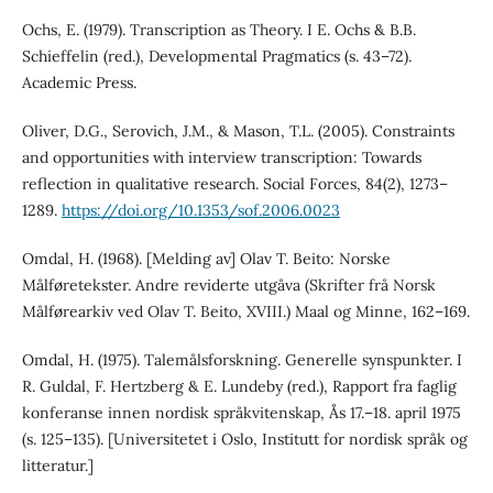
Ochs, E. (1979). Transcription as Theory. I E. Ochs & B.B.
Schieffelin (red.), Developmental Pragmatics (s. 43–72).
Academic Press.
Oliver, D.G., Serovich, J.M., & Mason, T.L. (2005). Constraints
and opportunities with interview transcription: Towards
reflection in qualitative research. Social Forces, 84(2), 1273–
1289.
https://doi.org/10.1353/sof.2006.0023
Omdal, H. (1968). [Melding av] Olav T. Beito: Norske
Målføretekster. Andre reviderte utgåva (Skrifter frå Norsk
Målførearkiv ved Olav T. Beito, XVIII.) Maal og Minne, 162–169.
Omdal, H. (1975). Talemålsforskning. Generelle synspunkter. I
R. Guldal, F. Hertzberg & E. Lundeby (red.), Rapport fra faglig
konferanse innen nordisk språkvitenskap, Ås 17.–18. april 1975
(s. 125–135). [Universitetet i Oslo, Institutt for nordisk språk og
litteratur.]