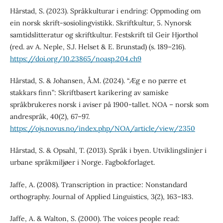
Hårstad, S. (2023). Språkkulturar i endring: Oppmoding om
ein norsk skrift-sosiolingvistikk. Skriftkultur, 5. Nynorsk
samtidslitteratur og skriftkultur. Festskrift til Geir Hjorthol
(red. av A. Neple, S.J. Helset & E. Brunstad) (s. 189–216).
https://doi.org/10.23865/noasp.204.ch9
Hårstad, S. & Johansen, Å.M. (2024). “Æg e no pærre et
stakkars finn”: Skriftbasert karikering av samiske
språkbrukeres norsk i aviser på 1900-tallet. NOA – norsk som
andrespråk, 40(2), 67–97.
https://ojs.novus.no/index.php/NOA/article/view/2350
Hårstad, S. & Opsahl, T. (2013). Språk i byen. Utviklingslinjer i
urbane språkmiljøer i Norge. Fagbokforlaget.
Jaffe, A. (2008). Transcription in practice: Nonstandard
orthography. Journal of Applied Linguistics, 3(2), 163–183.
Jaffe, A. & Walton, S. (2000). The voices people read: