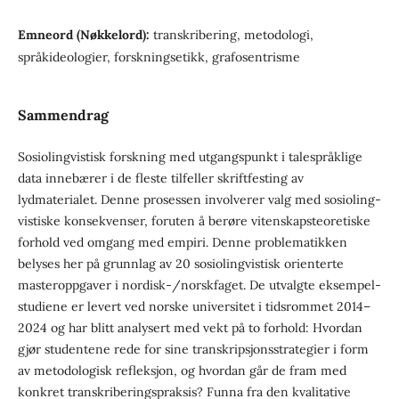
Emneord (Nøkkelord):
transkribering, metodologi,
språkideologier, forskningsetikk, grafosentrisme
Sammendrag
Sosiolingvistisk forskning med utgangspunkt i talespråklige
data inne­bærer i de fleste tilfeller skriftfesting av
lydmaterialet. Denne prosessen involverer valg med sosioling­
vistiske konse­kvenser, foruten å berøre viten­skapsteoretiske
forhold ved omgang med empiri. Denne problema­tikken
belyses her på grunnlag av 20 sosio­lingvistisk orienterte
master­oppgaver i nordisk-/norsk­faget. De utvalgte eksempel­
studiene er levert ved norske universitet i tids­rommet 2014–
2024 og har blitt analysert med vekt på to forhold: Hvordan
gjør studentene rede for sine transkripsjons­strategier i form
av metodologisk refleksjon, og hvordan går de fram med
konkret tran­skriberingspraksis? Funna fra den kvalitative