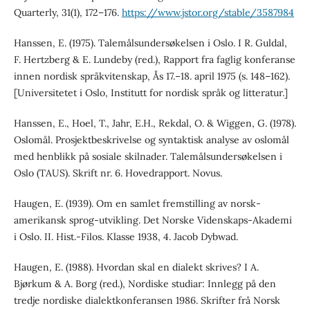
Quarterly, 31(1), 172–176.
https://www.jstor.org/stable/3587984
Hanssen, E. (1975). Talemålsundersøkelsen i Oslo. I R. Guldal,
F. Hertzberg & E. Lundeby (red.), Rapport fra faglig konferanse
innen nordisk språkvitenskap, Ås 17.–18. april 1975 (s. 148–162).
[Universitetet i Oslo, Institutt for nordisk språk og litteratur.]
Hanssen, E., Hoel, T., Jahr, E.H., Rekdal, O. & Wiggen, G. (1978).
Oslomål. Prosjektbeskrivelse og syntaktisk analyse av oslomål
med henblikk på sosiale skilnader. Talemålsundersøkelsen i
Oslo (TAUS). Skrift nr. 6. Hovedrapport. Novus.
Haugen, E. (1939). Om en samlet fremstilling av norsk-
amerikansk sprog-utvikling. Det Norske Videnskaps-Akademi
i Oslo. II. Hist.-Filos. Klasse 1938, 4. Jacob Dybwad.
Haugen, E. (1988). Hvordan skal en dialekt skrives? I A.
Bjørkum & A. Borg (red.), Nordiske studiar: Innlegg på den
tredje nordiske dialektkonferansen 1986. Skrifter frå Norsk