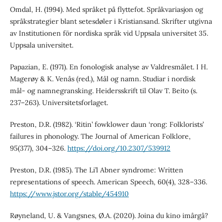
Omdal, H. (1994). Med språket på flyttefot. Språkvariasjon og
språkstrategier blant setesdøler i Kristiansand. Skrifter utgivna
av Institutionen för nordiska språk vid Uppsala universitet 35.
Uppsala universitet.
Papazian, E. (1971). En fonologisk analyse av Valdresmålet. I H.
Magerøy & K. Venås (red.), Mål og namn. Studiar i nordisk
mål- og namnegransking. Heidersskrift til Olav T. Beito (s.
237–263). Universitetsforlaget.
Preston, D.R. (1982). ‘Ritin’ fowklower daun ‘rong: Folklorists’
failures in phonology. The Journal of American Folklore,
95(377), 304–326.
https://doi.org/10.2307/539912
Preston, D.R. (1985). The Li’l Abner syndrome: Written
representations of speech. American Speech, 60(4), 328–336.
https://www.jstor.org/stable/454910
Røyneland, U. & Vangsnes, Ø.A. (2020). Joina du kino imårgå?