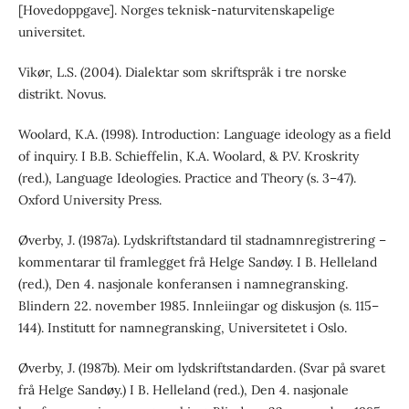
[Hovedoppgave]. Norges teknisk-naturvitenskapelige
universitet.
Vikør, L.S. (2004). Dialektar som skriftspråk i tre norske
distrikt. Novus.
Woolard, K.A. (1998). Introduction: Language ideology as a field
of inquiry. I B.B. Schieffelin, K.A. Woolard, & P.V. Kroskrity
(red.), Language Ideologies. Practice and Theory (s. 3–47).
Oxford University Press.
Øverby, J. (1987a). Lydskriftstandard til stadnamnregistrering –
kommentarar til framlegget frå Helge Sandøy. I B. Helleland
(red.), Den 4. nasjonale konferansen i namnegransking.
Blindern 22. november 1985. Innleiingar og diskusjon (s. 115–
144). Institutt for namnegransking, Universitetet i Oslo.
Øverby, J. (1987b). Meir om lydskriftstandarden. (Svar på svaret
frå Helge Sandøy.) I B. Helleland (red.), Den 4. nasjonale