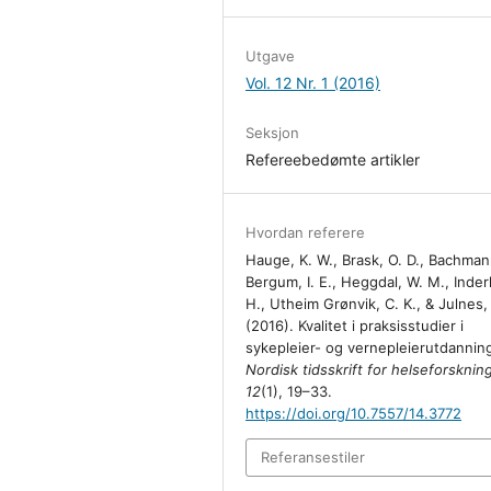
Utgave
Vol. 12 Nr. 1 (2016)
Seksjon
Refereebedømte artikler
Hvordan referere
Hauge, K. W., Brask, O. D., Bachmann
Bergum, I. E., Heggdal, W. M., Inde
H., Utheim Grønvik, C. K., & Julnes,
(2016). Kvalitet i praksisstudier i
sykepleier- og vernepleierutdannin
Nordisk tidsskrift for helseforsknin
12
(1), 19–33.
https://doi.org/10.7557/14.3772
Referansestiler