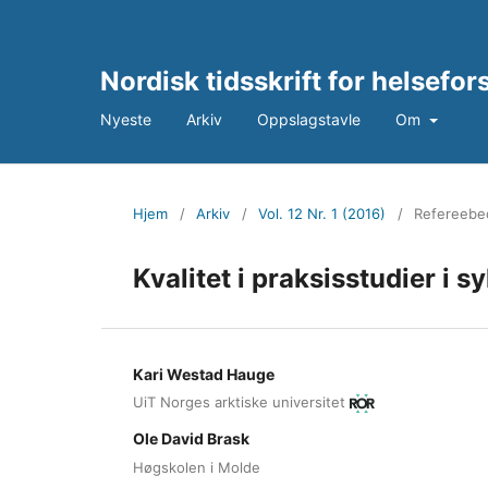
Nordisk tidsskrift for helsefo
Nyeste
Arkiv
Oppslagstavle
Om
Hjem
/
Arkiv
/
Vol. 12 Nr. 1 (2016)
/
Refereebed
Kvalitet i praksisstudier i 
Kari Westad Hauge
UiT Norges arktiske universitet
Ole David Brask
Høgskolen i Molde