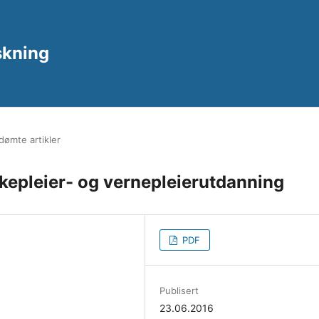
rskning
ømte artikler
sykepleier- og vernepleierutdanning
PDF
Publisert
23.06.2016