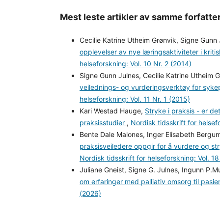
Mest leste artikler av samme forfatte
Cecilie Katrine Utheim Grønvik, Signe Gunn
opplevelser av nye læringsaktiviteter i kriti
helseforskning: Vol. 10 Nr. 2 (2014)
Signe Gunn Julnes, Cecilie Katrine Utheim G
veilednings- og vurderingsverktøy for sykep
helseforskning: Vol. 11 Nr. 1 (2015)
Kari Westad Hauge,
Stryke i praksis - er d
praksisstudier
,
Nordisk tidsskrift for helsef
Bente Dale Malones, Inger Elisabeth Bergu
praksisveiledere oppgir for å vurdere og str
Nordisk tidsskrift for helseforskning: Vol. 18
Juliane Gneist, Signe G. Julnes, Ingunn P.
om erfaringer med palliativ omsorg til pas
(2026)