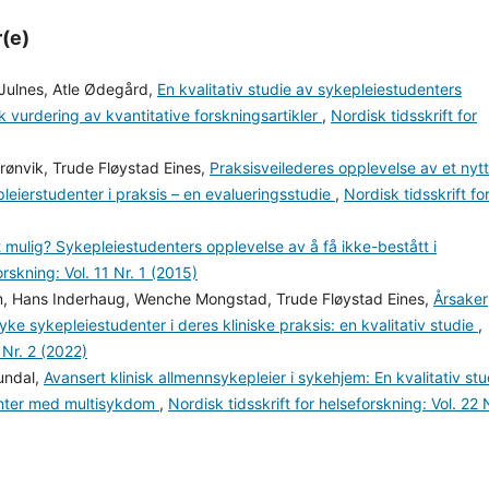
r(e)
 Julnes, Atle Ødegård,
En kvalitativ studie av sykepleiestudenters
sk vurdering av kvantitative forskningsartikler
,
Nordisk tidsskrift for
rønvik, Trude Fløystad Eines,
Praksisveilederes opplevelse av et nytt
leierstudenter i praksis – en evalueringsstudie
,
Nordisk tidsskrift fo
et mulig? Sykepleiestudenters opplevelse av å få ikke-bestått i
orskning: Vol. 11 Nr. 1 (2015)
m, Hans Inderhaug, Wenche Mongstad, Trude Fløystad Eines,
Årsaker
yke sykepleiestudenter i deres kliniske praksis: en kvalitativ studie
,
 Nr. 2 (2022)
Mundal,
Avansert klinisk allmennsykepleier i sykehjem: En kvalitativ stu
ienter med multisykdom
,
Nordisk tidsskrift for helseforskning: Vol. 22 N