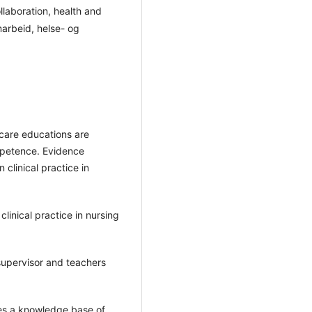
collaboration, health and
marbeid, helse- og
l care educations are
mpetence. Evidence
 clinical practice in
linical practice in nursing
supervisor and teachers
es a knowledge base of