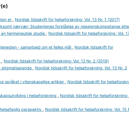
r(e)
nten er
,
Nordisk tidsskrift for helseforskning: Vol. 13 Nr. 1 (2017)
somt nærvær: Studentenes forståelse av relasjonskompetanse ette
, en hermeneutisk studie
,
Nordisk tidsskrift for helseforskning: Vol. 1
tjenesten - samarbeid om et felles mål
,
Nordisk tidsskrift for
d
,
Nordisk tidsskrift for helseforskning: Vol. 12 Nr. 2 (2016)
s stigmatiserende
,
Nordisk tidsskrift for helseforskning: Vol. 13 Nr. 2
e språket i vitenskapelige artikler
,
Nordisk tidsskrift for helseforskn
nskapsutvikling i helseforskning
,
Nordisk tidsskrift for helseforskning: 
helsefaglig perspektiv
,
Nordisk tidsskrift for helseforskning: Vol. 15 