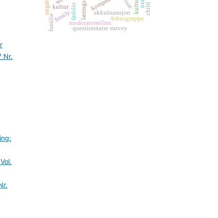
læringsutbytte
kompetanse
culture
ungdom
fødsler
child
kultur
family
akkulturasjon
familie
fokusgruppe
moderatorrollen
questionnaire survey
r
7 Nr.
ing:
Vol.
Nr.