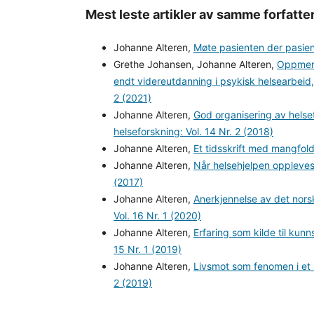
Mest leste artikler av samme forfatte
Johanne Alteren,
Møte pasienten der pasie
Grethe Johansen, Johanne Alteren,
Oppmerk
endt videreutdanning i psykisk helsearbeid
2 (2021)
Johanne Alteren,
God organisering av helse
helseforskning: Vol. 14 Nr. 2 (2018)
Johanne Alteren,
Et tidsskrift med mangfol
Johanne Alteren,
Når helsehjelpen oppleve
(2017)
Johanne Alteren,
Anerkjennelse av det norsk
Vol. 16 Nr. 1 (2020)
Johanne Alteren,
Erfaring som kilde til kun
15 Nr. 1 (2019)
Johanne Alteren,
Livsmot som fenomen i et 
2 (2019)