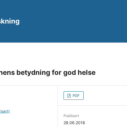
rskning
ens betydning for god helse
PDF
isert)
Publisert
28.06.2018