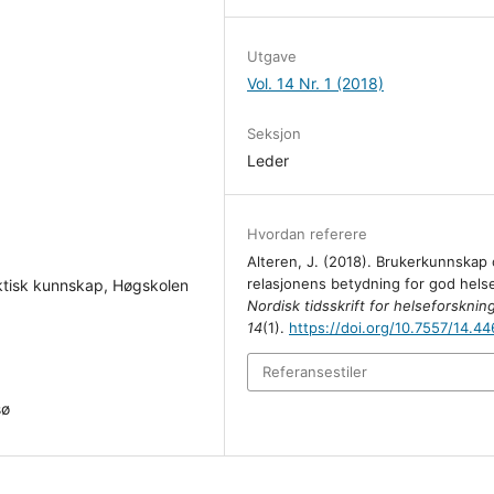
Utgave
Vol. 14 Nr. 1 (2018)
Seksjon
Leder
Hvordan referere
Alteren, J. (2018). Brukerkunnskap
relasjonens betydning for god hels
aktisk kunnskap, Høgskolen
Nordisk tidsskrift for helseforsknin
14
(1).
https://doi.org/10.7557/14.44
Referansestiler
sø