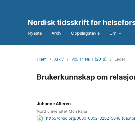
Nordisk tidsskrift for helsefo
Nyeste
Arkiv
Oppslagstavle
Om
Hjem
/
Arkiv
/
Vol. 14 Nr. 1 (2018)
/
Leder
Brukerkunnskap om relasjon
Johanne Alteren
Nord universitet Mo i Rana
http://orcid.org/0000-0002-3202-5048 (uautor