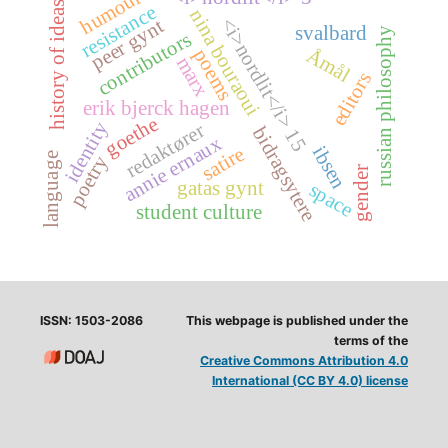
humour
history of ideas
resistance
nina bouraoui
<i>nordlit</i> 15
peer gynt
svalbard
russian philosophy
contributors
Åmål
poems
marx
editors
erik bjerck hagen
goethe
identity
redaktører
bidragsytere
annie ernaux
ibsen
satire
language
poetry
gender
gatas gynt
space
student culture
ISSN: 1503-2086
This webpage is published under the
terms of the
Creative Commons Attribution 4.0
International (CC BY 4.0) license