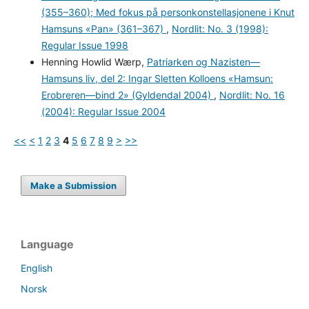
(355–360); Med fokus på personkonstellasjonene i Knut
Hamsuns «Pan» (361–367)
,
Nordlit: No. 3 (1998):
Regular Issue 1998
Henning Howlid Wærp,
Patriarken og Nazisten—
Hamsuns liv, del 2: Ingar Sletten Kolloens «Hamsun:
Erobreren—bind 2» (Gyldendal 2004)
,
Nordlit: No. 16
(2004): Regular Issue 2004
<<
<
1
2
3
4
5
6
7
8
9
>
>>
Make a Submission
Language
English
Norsk