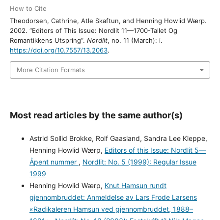
How to Cite
Theodorsen, Cathrine, Atle Skaftun, and Henning Howlid Wærp.
2002. “Editors of This Issue: Nordlit 11—1700-Tallet Og
Romantikkens Utspring”.
Nordlit
, no. 11 (March): i.
https://doi.org/10.7557/13.2063
.
More Citation Formats
Most read articles by the same author(s)
Astrid Sollid Brokke, Rolf Gaasland, Sandra Lee Kleppe,
Henning Howlid Wærp,
Editors of this Issue: Nordlit 5—
Åpent nummer
,
Nordlit: No. 5 (1999): Regular Issue
1999
Henning Howlid Wærp,
Knut Hamsun rundt
gjennombruddet: Anmeldelse av Lars Frode Larsens
«Radikaleren Hamsun ved gjennombruddet, 1888–