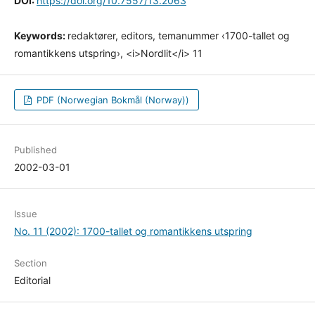
DOI:
https://doi.org/10.7557/13.2063
Keywords:
redaktører, editors, temanummer ‹1700-tallet og
romantikkens utspring›, <i>Nordlit</i> 11
PDF (Norwegian Bokmål (Norway))
Published
2002-03-01
Issue
No. 11 (2002): 1700-tallet og romantikkens utspring
Section
Editorial