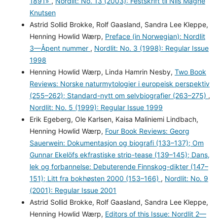
1891»
,
Nordlit: No. 13 (2003): Festskrift til Nils Magne
Knutsen
Astrid Sollid Brokke, Rolf Gaasland, Sandra Lee Kleppe,
Henning Howlid Wærp,
Preface (in Norwegian): Nordlit
3—Åpent nummer
,
Nordlit: No. 3 (1998): Regular Issue
1998
Henning Howlid Wærp, Linda Hamrin Nesby,
Two Book
Reviews: Norske naturmytologier i europeisk perspektiv
(255–262); Standard-nytt om selvbiografier (263–275)
,
Nordlit: No. 5 (1999): Regular Issue 1999
Erik Egeberg, Ole Karlsen, Kaisa Maliniemi Lindbach,
Henning Howlid Wærp,
Four Book Reviews: Georg
Sauerwein: Dokumentasjon og biografi (133–137); Om
Gunnar Ekelöfs ekfrastiske strip-tease (139–145); Dans,
lek og forbannelse: Debuterende Finnskog-dikter (147–
151); Litt fra bokhøsten 2000 (153–166)
,
Nordlit: No. 9
(2001): Regular Issue 2001
Astrid Sollid Brokke, Rolf Gaasland, Sandra Lee Kleppe,
Henning Howlid Wærp,
Editors of this Issue: Nordlit 2—