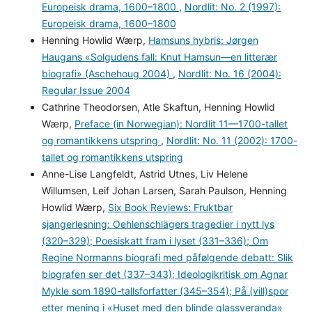
Europeisk drama, 1600–1800
,
Nordlit: No. 2 (1997):
Europeisk drama, 1600–1800
Henning Howlid Wærp,
Hamsuns hybris: Jørgen
Haugans «Solgudens fall: Knut Hamsun—en litterær
biografi» (Aschehoug 2004)
,
Nordlit: No. 16 (2004):
Regular Issue 2004
Cathrine Theodorsen, Atle Skaftun, Henning Howlid
Wærp,
Preface (in Norwegian): Nordlit 11—1700-tallet
og romantikkens utspring
,
Nordlit: No. 11 (2002): 1700-
tallet og romantikkens utspring
Anne-Lise Langfeldt, Astrid Utnes, Liv Helene
Willumsen, Leif Johan Larsen, Sarah Paulson, Henning
Howlid Wærp,
Six Book Reviews: Fruktbar
sjangerlesning: Oehlenschlägers tragedier i nytt lys
(320–329); Poesiskatt fram i lyset (331–336); Om
Regine Normanns biografi med påfølgende debatt: Slik
biografen ser det (337–343); Ideologikritisk om Agnar
Mykle som 1890-tallsforfatter (345–354); På (vill)spor
etter mening i «Huset med den blinde glassveranda»