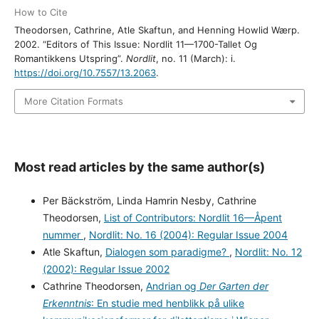
How to Cite
Theodorsen, Cathrine, Atle Skaftun, and Henning Howlid Wærp.
2002. “Editors of This Issue: Nordlit 11—1700-Tallet Og
Romantikkens Utspring”.
Nordlit
, no. 11 (March): i.
https://doi.org/10.7557/13.2063
.
More Citation Formats
Most read articles by the same author(s)
Per Bäckström, Linda Hamrin Nesby, Cathrine
Theodorsen,
List of Contributors: Nordlit 16—Åpent
nummer
,
Nordlit: No. 16 (2004): Regular Issue 2004
Atle Skaftun,
Dialogen som paradigme?
,
Nordlit: No. 12
(2002): Regular Issue 2002
Cathrine Theodorsen,
Andrian og
Der Garten der
Erkenntnis
: En studie med henblikk på ulike