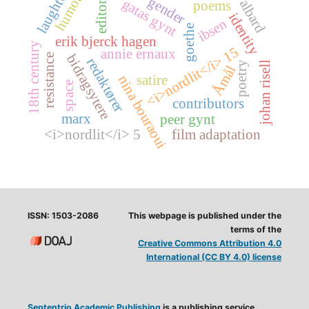
svalbard
humour
laughter
gender
editors
gatas gynt
poems
identity
ibsen
goethe
erik bjerck hagen
18th century
<i>nordlit</i> 15
annie ernaux
bidragsytere
resistance
redaktører
johan risell
poetry
Åmål
satire
nina bouraoui
space
contributors
marx
peer gynt
<i>nordlit</i> 5
film adaptation
ISSN: 1503-2086
This webpage is published under the
terms of the
Creative Commons Attribution 4.0
International (CC BY 4.0) license
Septentrio Academic Publishing
is a publishing service