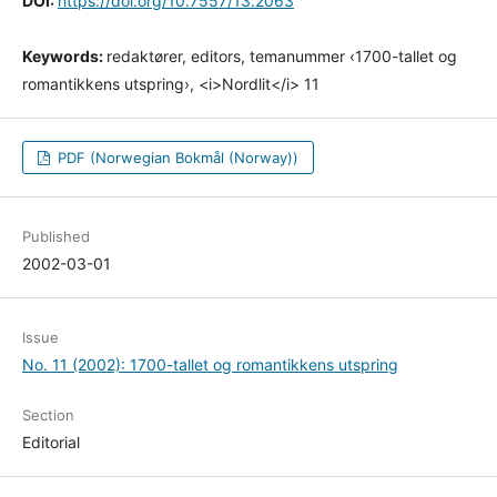
DOI:
https://doi.org/10.7557/13.2063
Keywords:
redaktører, editors, temanummer ‹1700-tallet og
romantikkens utspring›, <i>Nordlit</i> 11
PDF (Norwegian Bokmål (Norway))
Published
2002-03-01
Issue
No. 11 (2002): 1700-tallet og romantikkens utspring
Section
Editorial