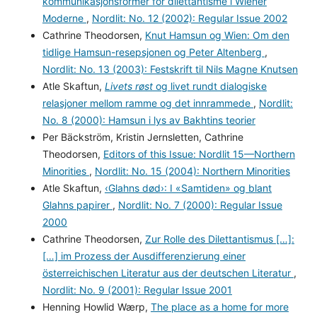
kommunikasjonsformer for dilettantisme i Wiener
Moderne
,
Nordlit: No. 12 (2002): Regular Issue 2002
Cathrine Theodorsen,
Knut Hamsun og Wien: Om den
tidlige Hamsun-resepsjonen og Peter Altenberg
,
Nordlit: No. 13 (2003): Festskrift til Nils Magne Knutsen
Atle Skaftun,
Livets røst
og livet rundt dialogiske
relasjoner mellom ramme og det innrammede
,
Nordlit:
No. 8 (2000): Hamsun i lys av Bakhtins teorier
Per Bäckström, Kristin Jernsletten, Cathrine
Theodorsen,
Editors of this Issue: Nordlit 15—Northern
Minorities
,
Nordlit: No. 15 (2004): Northern Minorities
Atle Skaftun,
‹Glahns død›: I «Samtiden» og blant
Glahns papirer
,
Nordlit: No. 7 (2000): Regular Issue
2000
Cathrine Theodorsen,
Zur Rolle des Dilettantismus […]:
[…] im Prozess der Ausdifferenzierung einer
österreichischen Literatur aus der deutschen Literatur
,
Nordlit: No. 9 (2001): Regular Issue 2001
Henning Howlid Wærp,
The place as a home for more