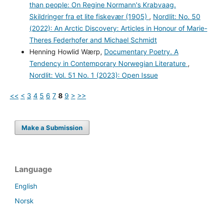
than people: On Regine Normann's Krabvaag.
Skildringer fra et lite fiskevær (1905)
,
Nordlit: No. 50
(2022): An Arctic Discovery: Articles in Honour of Marie-
Theres Federhofer and Michael Schmidt
Henning Howlid Wærp,
Documentary Poetry. A
Tendency in Contemporary Norwegian Literature
,
Nordlit: Vol. 51 No. 1 (2023): Open Issue
<<
<
3
4
5
6
7
8
9
>
>>
Make a Submission
Language
English
Norsk